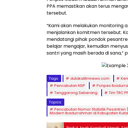
PPA memastikan akan terus menga
tersebut.
“Kami akan melakukan monitoring
menjalankan komitmen tersebut. 
mendatangi pihak pondok pesantre
belajar mengajar, kemudian menyu
santri yang masih berada di sana,” 
Tags:
dutakalitmnews.com
Kem
Pencabutan NSP
Ponpes Ibadurr
Tenggarong Seberang
Tim TRC P
Topics:
Pencabutan Nomor Statistik Pesantren
Modern Ibadurrahman di Kabupaten Kuta