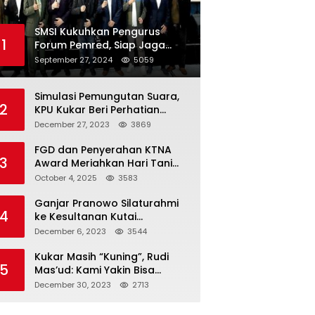
SMSI Kukuhkan Pengurus
1
Forum Pemred, Siap Jaga
Kualitas Media Daring di
September 27, 2024
5059
Indonesia
Simulasi Pemungutan Suara,
2
KPU Kukar Beri Perhatian
Penyandang Disabilitas
December 27, 2023
3869
FGD dan Penyerahan KTNA
3
Award Meriahkan Hari Tani
Nasional di Kukar
October 4, 2025
3583
Ganjar Pranowo Silaturahmi
4
ke Kesultanan Kutai
Kartanegara
December 6, 2023
3544
Kukar Masih “Kuning”, Rudi
5
Mas’ud: Kami Yakin Bisa
Menang di Pemilu 2024
December 30, 2023
2713