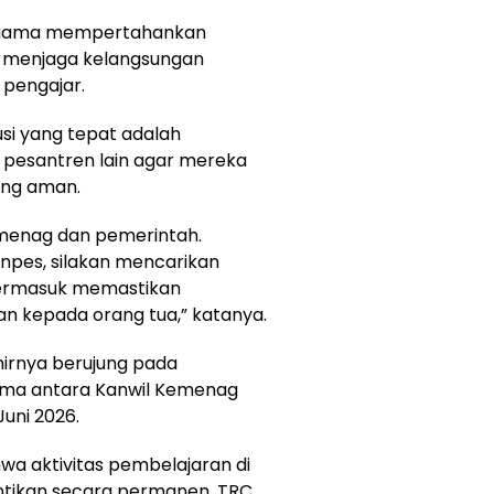
 Agama mempertahankan
i menjaga kelangsungan
 pengajar.
usi yang tepat adalah
k pesantren lain agar mereka
ang aman.
menag dan pemerintah.
onpes, silakan mencarikan
 termasuk memastikan
n kepada orang tua,” katanya.
irnya berujung pada
ma antara Kanwil Kemenag
uni 2026.
wa aktivitas pembelajaran di
tikan secara permanen. TRC