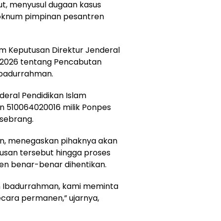
but, menyusul dugaan kasus
oknum pimpinan pesantren
m Keputusan Direktur Jenderal
 2026 tentang Pencabutan
Ibadurrahman.
deral Pendidikan Islam
n 510064020016 milik Ponpes
sebrang.
an, menegaskan pihaknya akan
san tersebut hingga proses
en benar-benar dihentikan.
n Ibadurrahman, kami meminta
cara permanen,” ujarnya,