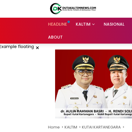
Skip
to
content
HEADLINE
KALTIM
NASIONAL
ABOUT
×
Home
KALTIM
KUTAI KARTANEGARA