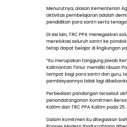
Menurutnya, alasan Kementerian
aktivitas pembelajaran adalah dem
pendidikan para santri serta tenaga
Di sisi lain, TRC PPA menegaskan sol
merelokasi seluruh santri ke pondo
tetap dapat belajar di lingkungan y
“Itu merupakan tanggung jawab Ke
Kalimantan Timur memiliki ribuan P
tempat bagi para santri dan guru,
pembiayaannya tidak lagi dibebanka
Perbedaan pandangan tersebut akh
penandatanganan Komitmen Bersa
Kaltim dan TRC PPA Kaltim pada 25 J
Dalam komitmen itu ditegaskan bah
Ponpes Modern Ibadurrahman dihen