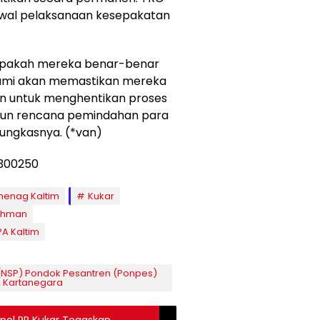
wal pelaksanaan kesepakatan
 apakah mereka benar-benar
Kami akan memastikan mereka
n untuk menghentikan proses
sun rencana pemindahan para
pungkasnya. (*van)
enag Kaltim
Kukar
ahman
PA Kaltim
 (NSP) Pondok Pesantren (Ponpes)
i Kartanegara