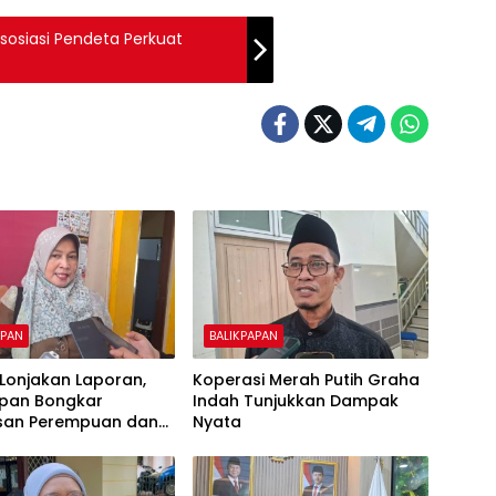
osiasi Pendeta Perkuat
APAN
BALIKPAPAN
k Lonjakan Laporan,
Koperasi Merah Putih Graha
apan Bongkar
Indah Tunjukkan Dampak
san Perempuan dan
Nyata