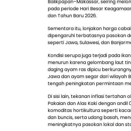
Balikpapan–Makassar, seiring melo
pada periode Hari Besar Keagamaan
dan Tahun Baru 2026.
Sementara itu, lonjakan harga cab
dipengaruhi terbatasnya pasokan da
seperti Jawa, Sulawesi, dan Banjarma
Kondisi serupa juga terjadi pada ik
menurun karena gelombang laut tin
daging ayam ras dipicu berkurangn
Jawa dan ayam segar dari wilayah B
tengah peningkatan permintaan me
Di sisi lain, tekanan inflasi tertaha
Pakaian dan Alas Kaki dengan andil
komoditas hortikultura seperti kaca
dan buncis, serta udang basah, men
meningkatnya pasokan lokal dan st