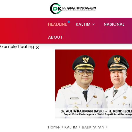
Skip
to
content
HEADLINE
KALTIM
NASIONAL
ABOUT
×
Home
KALTIM
BALIKPAPAN