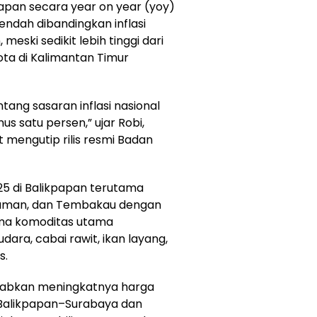
apan secara year on year (yoy)
rendah dibandingkan inflasi
eski sedikit lebih tinggi dari
ota di Kalimantan Timur
tang sasaran inflasi nasional
us satu persen,” ujar Robi,
t mengutip rilis resmi Badan
25 di Balikpapan terutama
numan, dan Tembakau dengan
Lima komoditas utama
ara, cabai rawit, ikan layang,
s.
ebabkan meningkatnya harga
 Balikpapan–Surabaya dan