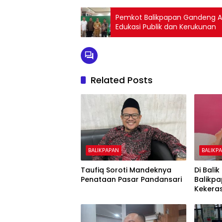
Pemkot Balikpapan Gandeng As
Edukasi Publik dan Kerukunan
Related Posts
BALIKPAPAN
BALIKP
Taufiq Soroti Mandeknya
Di Bali
Penataan Pasar Pandansari
Balikp
Kekera
Anak