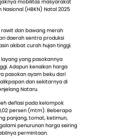
njaknya mobilitas masyarakat
 Nasional (HBKN) Natal 2025
ai rawit dan bawang merah
ri daerah sentra produksi
sin akibat curah hujan tinggi.
an layang yang pasokannya
ggi. Adapun kenaikan harga
ya pasokan ayam beku dari
alikpapan dan sekitarnya di
njelang Nataru.
n oleh deflasi pada kelompok
 0,02 persen (mtm). Beberapa
ng panjang, tomat, ketimun,
galami penurunan harga seiring
abilnya permintaan.