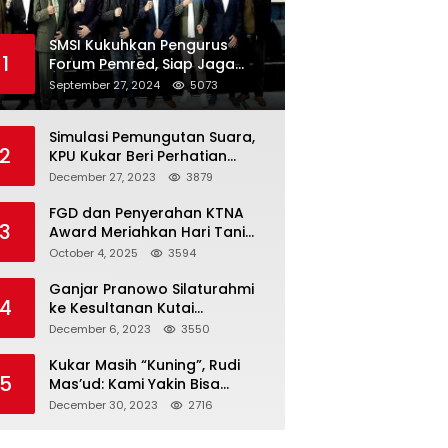
SMSI Kukuhkan Pengurus
1
Forum Pemred, Siap Jaga
Kualitas Media Daring di
September 27, 2024
5073
Indonesia
Simulasi Pemungutan Suara,
2
KPU Kukar Beri Perhatian
Penyandang Disabilitas
December 27, 2023
3879
FGD dan Penyerahan KTNA
3
Award Meriahkan Hari Tani
Nasional di Kukar
October 4, 2025
3594
Ganjar Pranowo Silaturahmi
4
ke Kesultanan Kutai
Kartanegara
December 6, 2023
3550
Kukar Masih “Kuning”, Rudi
5
Mas’ud: Kami Yakin Bisa
Menang di Pemilu 2024
December 30, 2023
2716