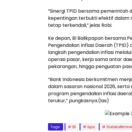
“Sinergi TPID bersama pemerintah 
kepentingan terbukti efektif dalam 
tetap terkendali,” jelas Robi.
Ke depan, BI Balikpapan bersama P
Pengendalian Inflasi Daerah (TPID
langkah pengendalian inflasi melal
operasi pasar, kerja sama antar da
pekarangan, hingga penguatan paso
“Bank Indonesia berkomitmen menja
dalam sasaran nasional 2026, sert
program pengendalian inflasi daera
terukur,” pungkasnya.(las)
Tags:
BI
bps
Dutakaltimn