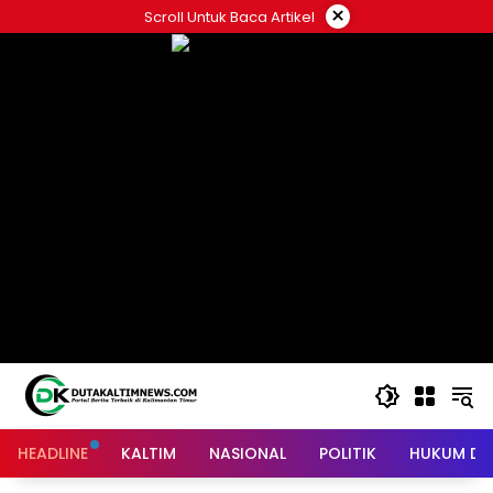
Skip
×
Scroll Untuk Baca Artikel
to
content
HEADLINE
KALTIM
NASIONAL
POLITIK
HUKUM DA