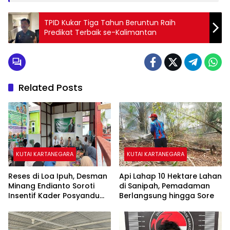
TPID Kukar Tiga Tahun Beruntun Raih
Predikat Terbaik se-Kalimantan
Related Posts
KUTAI KARTANEGARA
KUTAI KARTANEGARA
Reses di Loa Ipuh, Desman
Api Lahap 10 Hektare Lahan
Minang Endianto Soroti
di Sanipah, Pemadaman
Insentif Kader Posyandu
Berlangsung hingga Sore
dan Irigasi Pertanian