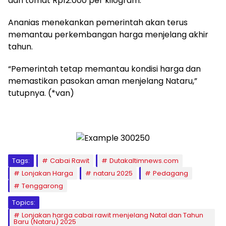
dan tomat Rp12.000 per kilogram.
Ananias menekankan pemerintah akan terus
memantau perkembangan harga menjelang akhir
tahun.
“Pemerintah tetap memantau kondisi harga dan
memastikan pasokan aman menjelang Nataru,”
tutupnya. (*van)
Tags:
Cabai Rawit
Dutakaltimnews.com
Lonjakan Harga
nataru 2025
Pedagang
Tenggarong
Topics:
Lonjakan harga cabai rawit menjelang Natal dan Tahun
Baru (Nataru) 2025