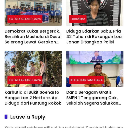
KUTAI KARTANEGARA
Headline
Demokrat Kukar Bergerak,
Diduga Edarkan Sabu, Pria
Bersihkan Mushola di Desa
42 Tahun di Bakungan Loa
Selerong Lewat Gerakan
Janan Ditangkap Polisi
Langit Biru Indonesia Asri
KUTAI KARTANEGARA
KUTAI KARTANEGARA
Karhutla di Bukit Soeharto
Dana Seragam Gratis
Hanguskan 2 Hektare, Api
SMPN 1 Tenggarong Cair,
Diduga dari Puntung Rokok
Sekolah Segera Salurkan
20 Item Perlengkapan
Siswa Baru
Leave a Reply
Your email address will not be published.
Required fields are