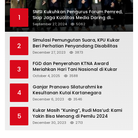
SMSI Kukuhkan Pengurus Forum Pemred,
1
Siap Jaga Kualitas Media Daring di
Indonesia
September 27, 2024
5062
Simulasi Pemungutan Suara, KPU Kukar
2
Beri Perhatian Penyandang Disabilitas
December 27, 2023
3873
FGD dan Penyerahan KTNA Award
3
Meriahkan Hari Tani Nasional di Kukar
October 4, 2025
3588
Ganjar Pranowo Silaturahmi ke
4
Kesultanan Kutai Kartanegara
December 6, 2023
3546
Kukar Masih “Kuning”, Rudi Mas’ud: Kami
5
Yakin Bisa Menang di Pemilu 2024
December 30, 2023
2713