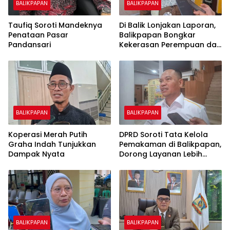
BALIKPAPAN
BALIKPAPAN
Taufiq Soroti Mandeknya
Di Balik Lonjakan Laporan,
Penataan Pasar
Balikpapan Bongkar
Pandansari
Kekerasan Perempuan dan
Anak
BALIKPAPAN
BALIKPAPAN
Koperasi Merah Putih
DPRD Soroti Tata Kelola
Graha Indah Tunjukkan
Pemakaman di Balikpapan,
Dampak Nyata
Dorong Layanan Lebih
Layak dan Tanpa Beban
Biaya Warga
BALIKPAPAN
BALIKPAPAN