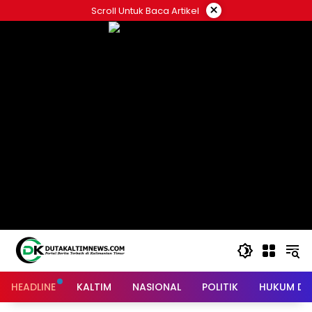
Skip
×
Scroll Untuk Baca Artikel
to
content
HEADLINE
KALTIM
NASIONAL
POLITIK
HUKUM DA