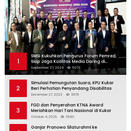
SMSI Kukuhkan Pengurus Forum Pemred,
1
Siap Jaga Kualitas Media Daring di
Indonesia
September 27, 2024
5072
Simulasi Pemungutan Suara, KPU Kukar
2
Beri Perhatian Penyandang Disabilitas
December 27, 2023
3879
FGD dan Penyerahan KTNA Award
3
Meriahkan Hari Tani Nasional di Kukar
October 4, 2025
3590
Ganjar Pranowo Silaturahmi ke