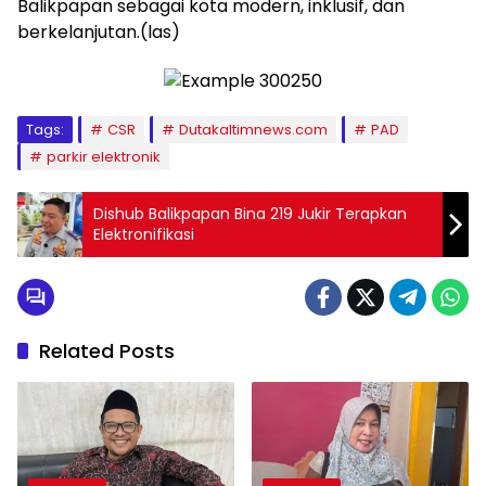
Balikpapan sebagai kota modern, inklusif, dan
berkelanjutan.(las)
Tags:
CSR
Dutakaltimnews.com
PAD
parkir elektronik
Dishub Balikpapan Bina 219 Jukir Terapkan
Elektronifikasi
Related Posts