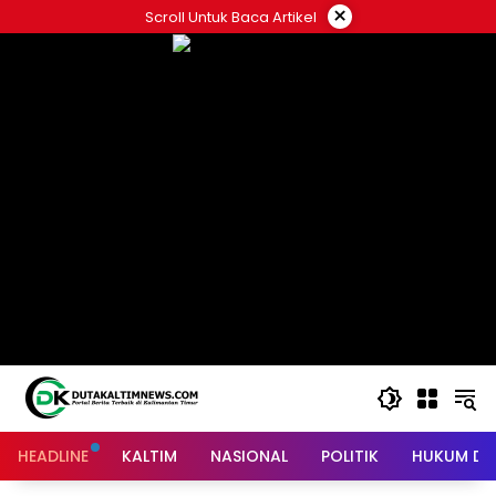
Skip
×
Scroll Untuk Baca Artikel
to
content
HEADLINE
KALTIM
NASIONAL
POLITIK
HUKUM DA