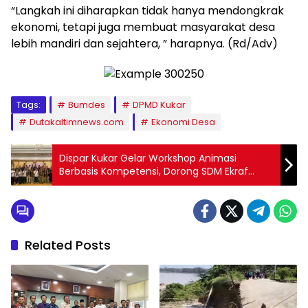
“Langkah ini diharapkan tidak hanya mendongkrak
ekonomi, tetapi juga membuat masyarakat desa
lebih mandiri dan sejahtera, ” harapnya. (Rd/Adv)
Tags:
Bumdes
DPMD Kukar
Dutakaltimnews.com
Ekonomi Desa
Dispar Kukar Gelar Workshop Animasi
Berbasis Kompetensi, Dorong SDM Ekraf
Berkembang
Related Posts