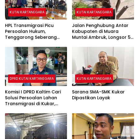
KUTAI KARTANEGARA
KUTAI KARTANEGARA
HPL Transmigrasi Picu
Jalan Penghubung Antar
Persoalan Hukum,
Kabupaten di Muara
Tenggarong Seberang
Muntai Ambruk, Longsor 50
Jadi Wilayah dengan
Meter Lumpuhkan Akses
Permasalahan Terbanyak
Warga
di Kukar
DPRD KUTAI KARTANEGARA
KUTAI KARTANEGARA
Komisi I DPRD Kaltim Cari
Sarana SMA-SMK Kukar
Solusi Persoalan Lahan
Dipastikan Layak
Transmigrasi di Kukar,
Cegah Kasus Serupa JMB
Terulang