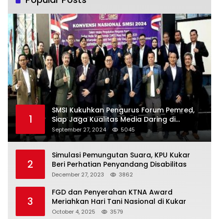
SMSI Kukuhkan Pengurus Forum Pemred,
1
Siap Jaga Kualitas Media Daring di
Indonesia
September 27, 2024
5045
Simulasi Pemungutan Suara, KPU Kukar
2
Beri Perhatian Penyandang Disabilitas
December 27, 2023
3862
FGD dan Penyerahan KTNA Award
3
Meriahkan Hari Tani Nasional di Kukar
October 4, 2025
3579