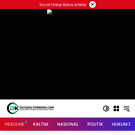
Skip
×
Scroll Untuk Baca Artikel
to
content
HEADLINE
KALTIM
NASIONAL
POLITIK
HUKUM DA