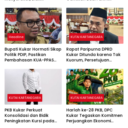
Kemenangan pada Pemilu
sebagai Ketua BK DPRD
2029
Kukar
Headline
KUTAI KARTANEGARA
Bupati Kukar Hormati Sikap
Rapat Paripurna DPRD
Politik PDIP, Pastikan
Kukar Ditunda karena Tak
Pembahasan KUA-PPAS
Kuorum, Persetujuan
2027 Tetap Berlanjut
Pertanggungjawaban
APBD 2025 Dijadwalkan
Ulang
KUTAI KARTANEGARA
KUTAI KARTANEGARA
PKB Kukar Perkuat
Harlah ke-28 PKB, DPC
Konsolidasi dan Bidik
Kukar Tegaskan Komitmen
Peningkatan Kursi pada
Perjuangkan Ekonomi
Pemilu Mendatang
Kerakyatan