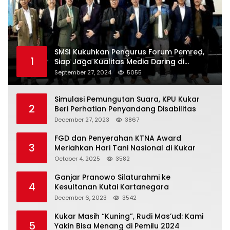
SMSI Kukuhkan Pengurus Forum Pemred,
1
Siap Jaga Kualitas Media Daring di
Indonesia
September 27, 2024
5055
Simulasi Pemungutan Suara, KPU Kukar
2
Beri Perhatian Penyandang Disabilitas
December 27, 2023
3867
FGD dan Penyerahan KTNA Award
3
Meriahkan Hari Tani Nasional di Kukar
October 4, 2025
3582
Ganjar Pranowo Silaturahmi ke
4
Kesultanan Kutai Kartanegara
December 6, 2023
3542
Kukar Masih “Kuning”, Rudi Mas’ud: Kami
5
Yakin Bisa Menang di Pemilu 2024