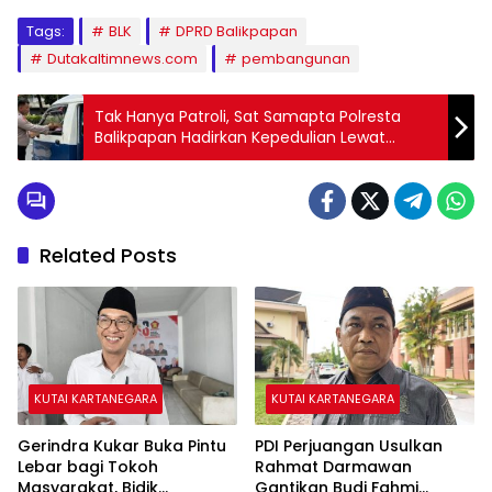
Tags:
BLK
DPRD Balikpapan
Dutakaltimnews.com
pembangunan
Tak Hanya Patroli, Sat Samapta Polresta
Balikpapan Hadirkan Kepedulian Lewat
Jumat Berkah
Related Posts
KUTAI KARTANEGARA
KUTAI KARTANEGARA
Gerindra Kukar Buka Pintu
PDI Perjuangan Usulkan
Lebar bagi Tokoh
Rahmat Darmawan
Masyarakat, Bidik
Gantikan Budi Fahmi