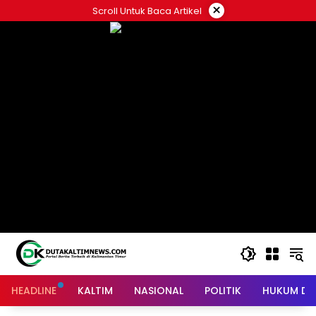
Skip
×
Scroll Untuk Baca Artikel
to
content
HEADLINE
KALTIM
NASIONAL
POLITIK
HUKUM DA