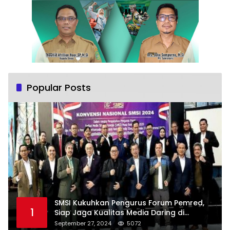
Popular Posts
SMSI Kukuhkan Pengurus Forum Pemred,
1
Siap Jaga Kualitas Media Daring di
Indonesia
September 27, 2024
5072