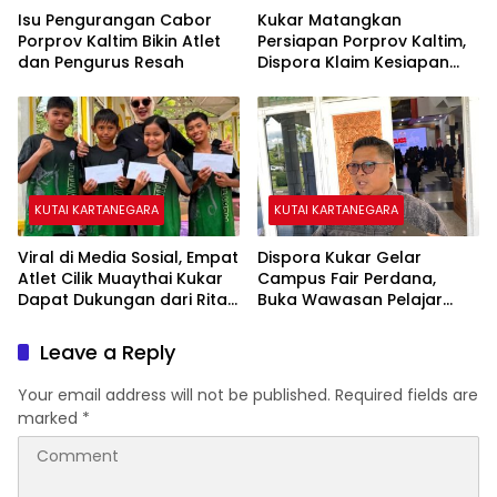
Isu Pengurangan Cabor
Kukar Matangkan
Porprov Kaltim Bikin Atlet
Persiapan Porprov Kaltim,
dan Pengurus Resah
Dispora Klaim Kesiapan
Sudah 70 Persen
KUTAI KARTANEGARA
KUTAI KARTANEGARA
Viral di Media Sosial, Empat
Dispora Kukar Gelar
Atlet Cilik Muaythai Kukar
Campus Fair Perdana,
Dapat Dukungan dari Rita
Buka Wawasan Pelajar
Widyasari
Memilih Perguruan Tinggi
Leave a Reply
Your email address will not be published.
Required fields are
marked
*