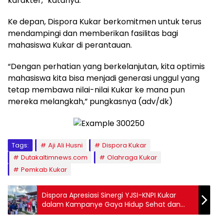
karakter,” katanya.
Ke depan, Dispora Kukar berkomitmen untuk terus
mendampingi dan memberikan fasilitas bagi
mahasiswa Kukar di perantauan.
“Dengan perhatian yang berkelanjutan, kita optimis
mahasiswa kita bisa menjadi generasi unggul yang
tetap membawa nilai-nilai Kukar ke mana pun
mereka melangkah,” pungkasnya (adv/dk)
Tags:
Aji Ali Husni
Dispora Kukar
Dutakaltimnews.com
Olahraga Kukar
Pemkab Kukar
Dispora Apresiasi Sinergi YJSI-KNPI Kukar
dalam Kampanye Gaya Hidup Sehat dan
Pemberdayaan Pemuda