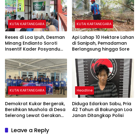
KUTAI KARTANEGARA
KUTAI KARTANEGARA
Reses di Loa Ipuh, Desman
Api Lahap 10 Hektare Lahan
Minang Endianto Soroti
di Sanipah, Pemadaman
Insentif Kader Posyandu
Berlangsung hingga Sore
dan Irigasi Pertanian
KUTAI KARTANEGARA
Headline
Demokrat Kukar Bergerak,
Diduga Edarkan Sabu, Pria
Bersihkan Mushola di Desa
42 Tahun di Bakungan Loa
Selerong Lewat Gerakan
Janan Ditangkap Polisi
Langit Biru Indonesia Asri
Leave a Reply