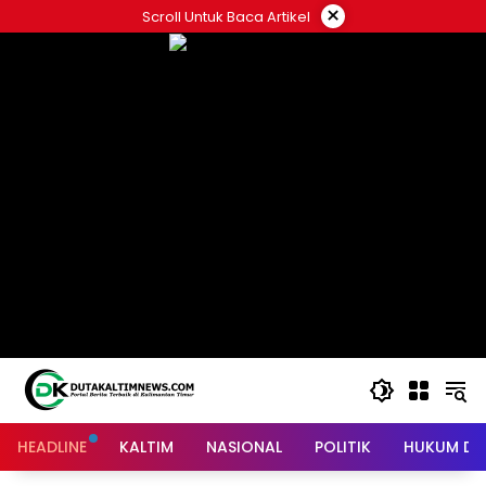
Skip
×
Scroll Untuk Baca Artikel
to
content
HEADLINE
KALTIM
NASIONAL
POLITIK
HUKUM DA