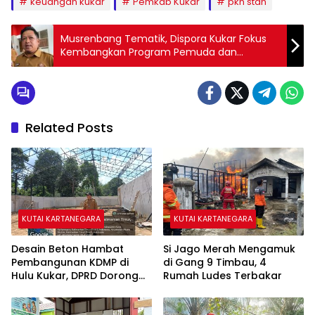
keuangan kukar
Pemkab Kukar
pkn stan
Musrenbang Tematik, Dispora Kukar Fokus
Kembangkan Program Pemuda dan
Disabilitas
Related Posts
KUTAI KARTANEGARA
KUTAI KARTANEGARA
Desain Beton Hambat
Si Jago Merah Mengamuk
Pembangunan KDMP di
di Gang 9 Timbau, 4
Hulu Kukar, DPRD Dorong
Rumah Ludes Terbakar
Pemerintah Cari Solusi