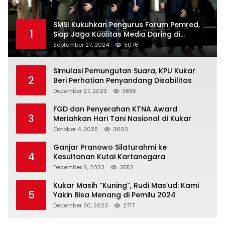
SMSI Kukuhkan Pengurus Forum Pemred,
1
Siap Jaga Kualitas Media Daring di
Indonesia
September 27, 2024
5076
Simulasi Pemungutan Suara, KPU Kukar
2
Beri Perhatian Penyandang Disabilitas
December 27, 2023
3885
FGD dan Penyerahan KTNA Award
3
Meriahkan Hari Tani Nasional di Kukar
October 4, 2025
3603
Ganjar Pranowo Silaturahmi ke
4
Kesultanan Kutai Kartanegara
December 6, 2023
3552
Kukar Masih “Kuning”, Rudi Mas’ud: Kami
5
Yakin Bisa Menang di Pemilu 2024
December 30, 2023
2717