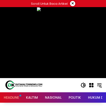
Skip
×
Scroll Untuk Baca Artikel
to
content
HEADLINE
KALTIM
NASIONAL
POLITIK
HUKUM DA