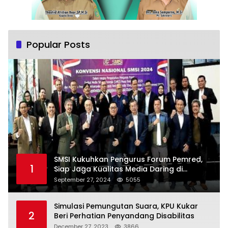
Popular Posts
SMSI Kukuhkan Pengurus Forum Pemred,
1
Siap Jaga Kualitas Media Daring di
Indonesia
September 27, 2024
5055
Simulasi Pemungutan Suara, KPU Kukar
2
Beri Perhatian Penyandang Disabilitas
December 27, 2023
3866