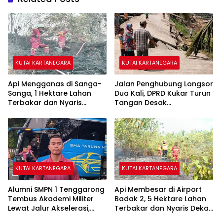
KUTAI KARTANEGARA
KUTAI KARTANEGARA
Api Mengganas di Sanga-
Jalan Penghubung Longsor
Sanga, 1 Hektare Lahan
Dua Kali, DPRD Kukar Turun
Terbakar dan Nyaris
Tangan Desak
Sambar Rumah Warga
Penanganan Darurat
KUTAI KARTANEGARA
KUTAI KARTANEGARA
Alumni SMPN 1 Tenggarong
Api Membesar di Airport
Tembus Akademi Militer
Badak 2, 5 Hektare Lahan
Lewat Jalur Akselerasi,
Terbakar dan Nyaris Dekati
Jadi Kebanggaan Kukar
Pesantren