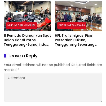
HUKUM DAN KRIMINAL
KUTAI KARTANEGARA
11 Pemuda Diamankan Saat
HPL Transmigrasi Picu
Balap Liar di Poros
Persoalan Hukum,
Tenggarong-Samarinda,
Tenggarong Seberang
Motor Ditahan hingga 3
Jadi Wilayah dengan
Bulan
Permasalahan Terbanyak
Leave a Reply
di Kukar
Your email address will not be published.
Required fields are
marked
*