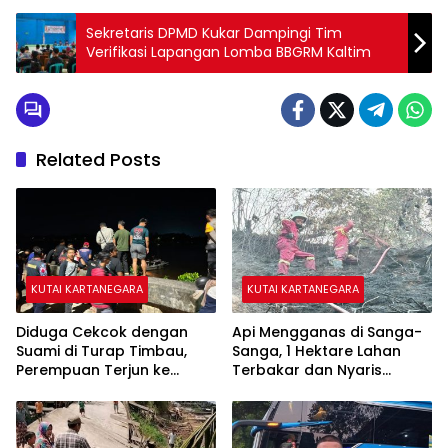
Sekretaris DPMD Kukar Dampingi Tim
Verifikasi Lapangan Lomba BBGRM Kaltim
Related Posts
KUTAI KARTANEGARA
KUTAI KARTANEGARA
Diduga Cekcok dengan
Api Mengganas di Sanga-
Suami di Turap Timbau,
Sanga, 1 Hektare Lahan
Perempuan Terjun ke
Terbakar dan Nyaris
Sungai Mahakam
Sambar Rumah Warga