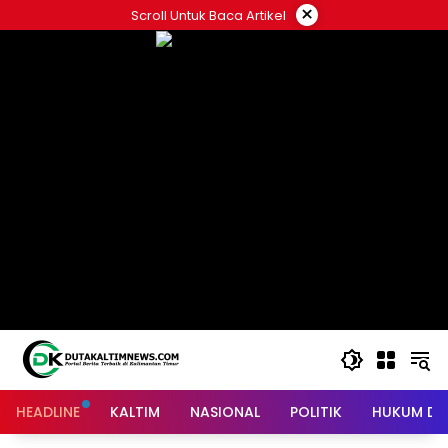
Skip
×
Scroll Untuk Baca Artikel
to
content
HEADLINE
KALTIM
NASIONAL
POLITIK
HUKUM DA