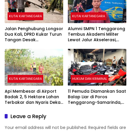
KUTAI KARTANEGARA
KUTAI KARTANEGARA
Jalan Penghubung Longsor
Alumni SMPN 1 Tenggarong
Dua Kali, DPRD Kukar Turun
Tembus Akademi Militer
Tangan Desak
Lewat Jalur Akselerasi,
Penanganan Darurat
Jadi Kebanggaan Kukar
KUTAI KARTANEGARA
HUKUM DAN KRIMINAL
Api Membesar di Airport
11 Pemuda Diamankan Saat
Badak 2, 5 Hektare Lahan
Balap Liar di Poros
Terbakar dan Nyaris Dekati
Tenggarong-Samarinda,
Pesantren
Motor Ditahan hingga 3
Bulan
Leave a Reply
Your email address will not be published.
Required fields are