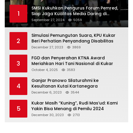
SMSI Kukuhkan Pengurus Forum Pemred,
1
Siap Jaga Kualitas Media Daring di
Indonesia
September 27, 2024
5059
Simulasi Pemungutan Suara, KPU Kukar
2
Beri Perhatian Penyandang Disabilitas
December 27, 2023
3869
FGD dan Penyerahan KTNA Award
3
Meriahkan Hari Tani Nasional di Kukar
October 4, 2025
3583
Ganjar Pranowo Silaturahmi ke
4
Kesultanan Kutai Kartanegara
December 6, 2023
3544
Kukar Masih “Kuning”, Rudi Mas’ud: Kami
5
Yakin Bisa Menang di Pemilu 2024
December 30, 2023
2713