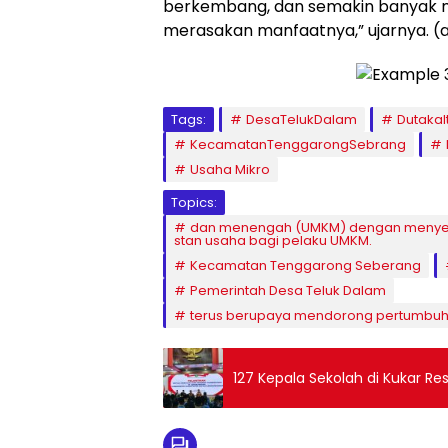
berkembang, dan semakin banyak m
merasakan manfaatnya,” ujarnya. (
Tags:
DesaTelukDalam
Dutaka
KecamatanTenggarongSebrang
Usaha Mikro
Topics:
dan menengah (UMKM) dengan menyedia
stan usaha bagi pelaku UMKM.
Kecamatan Tenggarong Seberang
Pemerintah Desa Teluk Dalam
terus berupaya mendorong pertumbuh
127 Kepala Sekolah di Kukar Res