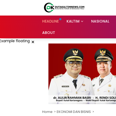
Skip
to
content
HEADLINE
KALTIM
NASIONAL
ABOUT
×
Home
EKONOMI DAN BISNIS