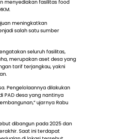
 menyediakan fasilitas food
MKM.
ujuan meningkatkan
njadi salah satu sumber
ngatakan seluruh fasilitas,
saha, merupakan aset desa yang
an tarif terjangkau, yakni
an.
desa. Pengelolaannya dilakukan
adi PAD desa yang nantinya
pembangunan,” ujarnya Rabu
sebut dibangun pada 2025 dan
erakhir. Saat ini terdapat
rjualan di lokasi tersebut.