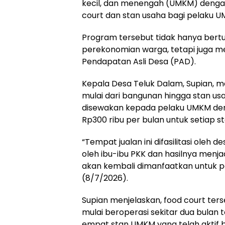
kecil, dan menengah (UMKM) dengan
court dan stan usaha bagi pelaku U
Program tersebut tidak hanya bert
perekonomian warga, tetapi juga me
Pendapatan Asli Desa (PAD).
Kepala Desa Teluk Dalam, Supian, me
mulai dari bangunan hingga stan u
disewakan kepada pelaku UMKM deng
Rp300 ribu per bulan untuk setiap st
“Tempat jualan ini difasilitasi oleh 
oleh ibu-ibu PKK dan hasilnya menj
akan kembali dimanfaatkan untuk 
(8/7/2026).
Supian menjelaskan, food court ter
mulai beroperasi sekitar dua bulan t
empat stan UMKM yang telah aktif be