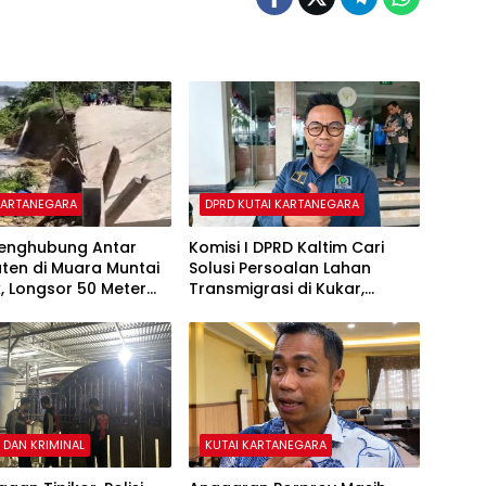
KARTANEGARA
DPRD KUTAI KARTANEGARA
Penghubung Antar
Komisi I DPRD Kaltim Cari
ten di Muara Muntai
Solusi Persoalan Lahan
, Longsor 50 Meter
Transmigrasi di Kukar,
kan Akses Warga
Cegah Kasus Serupa JMB
Terulang
DAN KRIMINAL
KUTAI KARTANEGARA