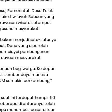
desa, Pemerintah Desa Teluk
ain di wilayah Babuan yang
kawasan wisata setempat
 usaha masyarakat.
 bukan menjadi satu-satunya
but. Dana yang diperoleh
k membiayai pembangunan
erdayaan masyarakat.
rjaan bagi warga. Ke depan
tas sumber daya manusia
MKM semakin berkembang,”
saat ini terdapat hampir 50
Beberapa di antaranya telah
mpu menembus pasar di luar