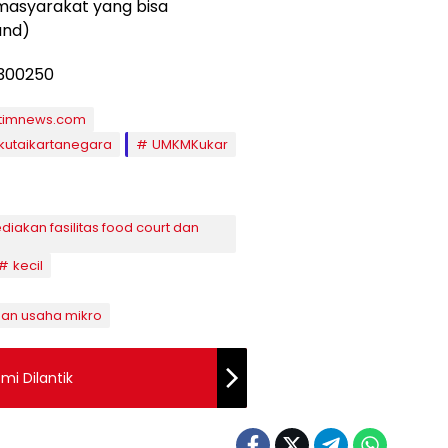
asyarakat yang bisa
and)
ltimnews.com
kutaikartanegara
UMKMKukar
kan fasilitas food court dan
kecil
an usaha mikro
mi Dilantik