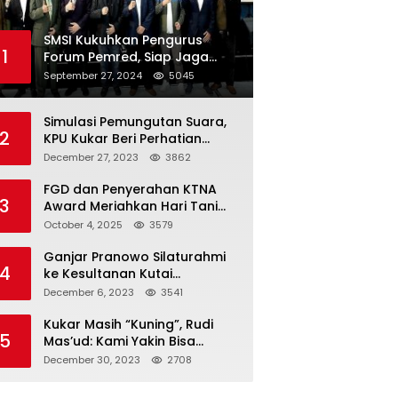
SMSI Kukuhkan Pengurus
1
Forum Pemred, Siap Jaga
Kualitas Media Daring di
September 27, 2024
5045
Indonesia
Simulasi Pemungutan Suara,
2
KPU Kukar Beri Perhatian
Penyandang Disabilitas
December 27, 2023
3862
FGD dan Penyerahan KTNA
3
Award Meriahkan Hari Tani
Nasional di Kukar
October 4, 2025
3579
Ganjar Pranowo Silaturahmi
4
ke Kesultanan Kutai
Kartanegara
December 6, 2023
3541
Kukar Masih “Kuning”, Rudi
5
Mas’ud: Kami Yakin Bisa
Menang di Pemilu 2024
December 30, 2023
2708