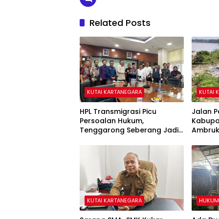
Related Posts
KUTAI KARTANEGARA
KUTAI 
HPL Transmigrasi Picu
Jalan 
Persoalan Hukum,
Kabupa
Tenggarong Seberang Jadi
Ambruk
Wilayah dengan
Lumpuh
Permasalahan Terbanyak di
Kukar
KUTAI KARTANEGARA
HUKUM 