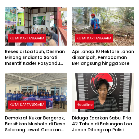
KUTAI KARTANEGARA
KUTAI KARTANEGARA
Reses di Loa Ipuh, Desman
Api Lahap 10 Hektare Lahan
Minang Endianto Soroti
di Sanipah, Pemadaman
Insentif Kader Posyandu
Berlangsung hingga Sore
dan Irigasi Pertanian
KUTAI KARTANEGARA
Headline
Demokrat Kukar Bergerak,
Diduga Edarkan Sabu, Pria
Bersihkan Mushola di Desa
42 Tahun di Bakungan Loa
Selerong Lewat Gerakan
Janan Ditangkap Polisi
Langit Biru Indonesia Asri