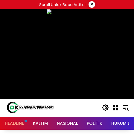
Skip
×
Scroll Untuk Baca Artikel
to
content
HEADLINE
KALTIM
NASIONAL
POLITIK
HUKUM DA