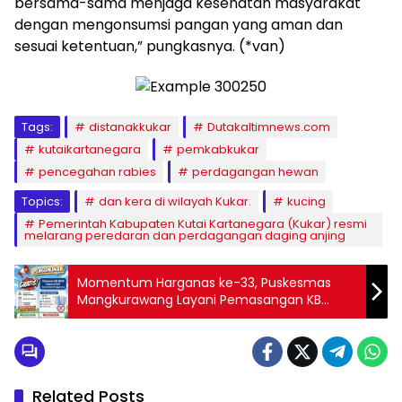
bersama-sama menjaga kesehatan masyarakat
dengan mengonsumsi pangan yang aman dan
sesuai ketentuan,” pungkasnya. (*van)
Tags:
distanakkukar
Dutakaltimnews.com
kutaikartanegara
pemkabkukar
pencegahan rabies
perdagangan hewan
Topics:
dan kera di wilayah Kukar.
kucing
Pemerintah Kabupaten Kutai Kartanegara (Kukar) resmi
melarang peredaran dan perdagangan daging anjing
Momentum Harganas ke-33, Puskesmas
Mangkurawang Layani Pemasangan KB
Jangka Panjang Gratis
Related Posts