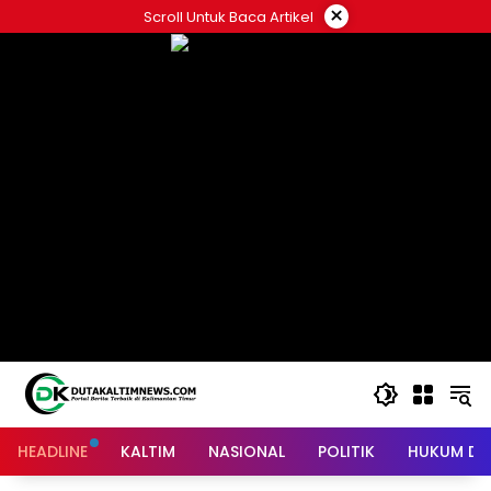
Skip
×
Scroll Untuk Baca Artikel
to
content
HEADLINE
KALTIM
NASIONAL
POLITIK
HUKUM DA