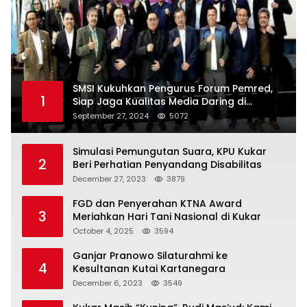
SMSI Kukuhkan Pengurus Forum Pemred,
1
Siap Jaga Kualitas Media Daring di
Indonesia
September 27, 2024
5072
Simulasi Pemungutan Suara, KPU Kukar
2
Beri Perhatian Penyandang Disabilitas
December 27, 2023
3879
FGD dan Penyerahan KTNA Award
3
Meriahkan Hari Tani Nasional di Kukar
October 4, 2025
3594
Ganjar Pranowo Silaturahmi ke
4
Kesultanan Kutai Kartanegara
December 6, 2023
3549