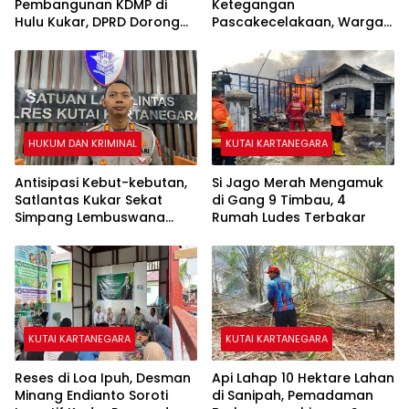
Pembangunan KDMP di
Ketegangan
Hulu Kukar, DPRD Dorong
Pascakecelakaan, Warga
Pemerintah Cari Solusi
Sempat Lakukan Sweeping
HUKUM DAN KRIMINAL
KUTAI KARTANEGARA
Antisipasi Kebut-kebutan,
Si Jago Merah Mengamuk
Satlantas Kukar Sekat
di Gang 9 Timbau, 4
Simpang Lembuswana
Rumah Ludes Terbakar
Tiap Akhir Pekan
KUTAI KARTANEGARA
KUTAI KARTANEGARA
Reses di Loa Ipuh, Desman
Api Lahap 10 Hektare Lahan
Minang Endianto Soroti
di Sanipah, Pemadaman