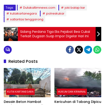
Tags:
Dutakaltimnews.com
joki balap liar
kutaikartanegara
polreskukar
satlantas tenggarong
Sidang Perdana Tiga Eks Pejabat Bea Cukai
Terkait Dugaan Suap Impor Digelar Hari Ini
Related Posts
KUTAI KARTANEGARA
HUKUM DAN KRIMINAL
Desain Beton Hambat
Kericuhan di Tabang Dipicu