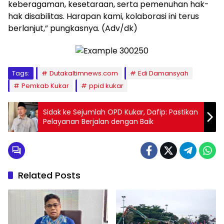
keberagaman, kesetaraan, serta pemenuhan hak-
hak disabilitas. Harapan kami, kolaborasi ini terus
berlanjut,” pungkasnya. (Adv/dk)
Tags:
Dutakaltimnews.com
Edi Damansyah
Pemkab Kukar
ppid kukar
Sidak ke Sejumlah OPD Kukar, Dafip: Pastikan
Pelayanan Berjalan dengan Baik
Related Posts