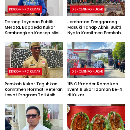
DISKOMINFO KUKAR
DISKOMINFO KUKAR
Dorong Layanan Publik
Jembatan Tenggarong
Merata, Bappeda Kukar
Masuki Tahap Akhir, Bukti
Kembangkan Konsep Mini
Nyata Komitmen Pemkab
MPP di Kecamatan
Kukar Bangun Infrastruktur
Terpadu
DISKOMINFO KUKAR
DISKOMINFO KUKAR
Pemkab Kukar Teguhkan
115 Offroader Ramaikan
Komitmen Hormati Veteran
Event Blukar Idaman ke-4
Lewat Program Tali Asih
di Kukar