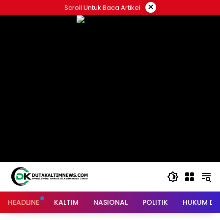
Skip
×
Scroll Untuk Baca Artikel
to
content
HEADLINE
KALTIM
NASIONAL
POLITIK
HUKUM DA