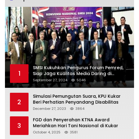
SMSI Kukuhkan Pengurus Forum Pemred,
1
Siap Jaga Kualitas Media Daring di
Indonesia
September 27, 2024
5046
Simulasi Pemungutan Suara, KPU Kukar
2
Beri Perhatian Penyandang Disabilitas
December 27, 2023
3864
FGD dan Penyerahan KTNA Award
3
Meriahkan Hari Tani Nasional di Kukar
October 4, 2025
3581