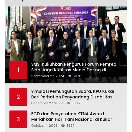
SMSI Kukuhkan Pengurus Forum Pemred,
1
Siap Jaga Kualitas Media Daring di
Indonesia
September 27, 2024
5076
Simulasi Pemungutan Suara, KPU Kukar
2
Beri Perhatian Penyandang Disabilitas
December 27, 2023
3885
FGD dan Penyerahan KTNA Award
3
Meriahkan Hari Tani Nasional di Kukar
October 4, 2025
3597