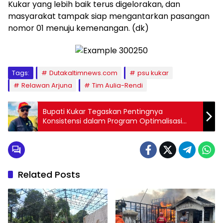
Kukar yang lebih baik terus digelorakan, dan
masyarakat tampak siap mengantarkan pasangan
nomor 01 menuju kemenangan. (dk)
Tags:
Dutakaltimnews.com
psu kukar
Relawan Arjuna
Tim Aulia-Rendi
Bupati Kukar Tegaskan Pentingnya
Konsistensi dalam Program Optimalisasi
Lahan dan Ketahanan Pangan
Related Posts