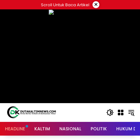
Skip
×
Scroll Untuk Baca Artikel
to
content
HEADLINE
KALTIM
NASIONAL
POLITIK
HUKUM DA