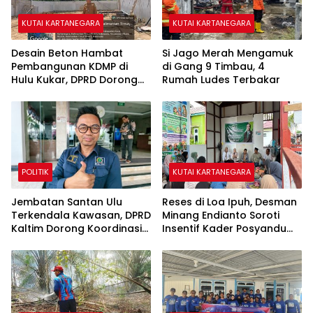
KUTAI KARTANEGARA
KUTAI KARTANEGARA
Desain Beton Hambat
Si Jago Merah Mengamuk
Pembangunan KDMP di
di Gang 9 Timbau, 4
Hulu Kukar, DPRD Dorong
Rumah Ludes Terbakar
Pemerintah Cari Solusi
POLITIK
KUTAI KARTANEGARA
Jembatan Santan Ulu
Reses di Loa Ipuh, Desman
Terkendala Kawasan, DPRD
Minang Endianto Soroti
Kaltim Dorong Koordinasi
Insentif Kader Posyandu
dengan Kementerian
dan Irigasi Pertanian