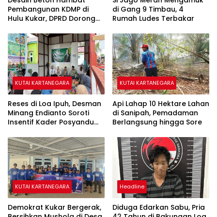
Desain Beton Hambat
Si Jago Merah Mengamuk
Pembangunan KDMP di
di Gang 9 Timbau, 4
Hulu Kukar, DPRD Dorong
Rumah Ludes Terbakar
Pemerintah Cari Solusi
KUTAI KARTANEGARA
KUTAI KARTANEGARA
Reses di Loa Ipuh, Desman
Api Lahap 10 Hektare Lahan
Minang Endianto Soroti
di Sanipah, Pemadaman
Insentif Kader Posyandu
Berlangsung hingga Sore
dan Irigasi Pertanian
KUTAI KARTANEGARA
Headline
Demokrat Kukar Bergerak,
Diduga Edarkan Sabu, Pria
Bersihkan Mushola di Desa
42 Tahun di Bakungan Loa