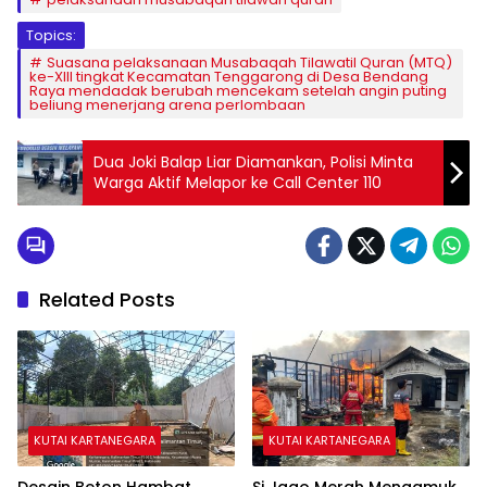
Topics:
Suasana pelaksanaan Musabaqah Tilawatil Quran (MTQ)
ke-XIII tingkat Kecamatan Tenggarong di Desa Bendang
Raya mendadak berubah mencekam setelah angin puting
beliung menerjang arena perlombaan
Dua Joki Balap Liar Diamankan, Polisi Minta
Warga Aktif Melapor ke Call Center 110
Related Posts
KUTAI KARTANEGARA
KUTAI KARTANEGARA