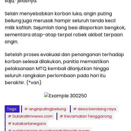
saja,” jelasnya.
Selain menyebabkan korban luka, angin puting
beliung juga merusak hampir seluruh tenda kecil
milik kafilah. Sejumlah tiang besi dilaporkan bengkok,
sementara atap-atap terpal robek akibat terpaan
angin.
Setelah proses evakuasi dan penanganan terhadap
korban selesai dilakukan, panitia memastikan
pelaksanaan MTQ kembali dilanjutkan hingga
seluruh rangkaian perlombaan pada hari itu
berakhir. (*van)
Tags:
anginputingbeliung
desa bendang raya
Dutakaltimnews.com
Kecamatan Tenggarong
kutaikartanegara
pelaksanaan musabaqah tilawah quran