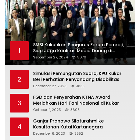
SMSI Kukuhkan Pengurus Forum Pemred,
1
Siap Jaga Kualitas Media Daring di
Indonesia
September 27, 2024
5076
Simulasi Pemungutan Suara, KPU Kukar
2
Beri Perhatian Penyandang Disabilitas
December 27, 2023
3885
FGD dan Penyerahan KTNA Award
3
Meriahkan Hari Tani Nasional di Kukar
October 4, 2025
3603
Ganjar Pranowo Silaturahmi ke
4
Kesultanan Kutai Kartanegara
December 6, 2023
3552