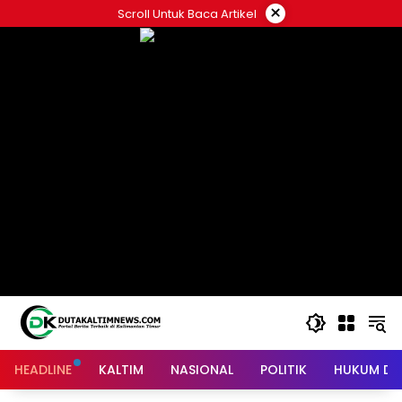
Skip
×
Scroll Untuk Baca Artikel
to
content
HEADLINE
KALTIM
NASIONAL
POLITIK
HUKUM DA