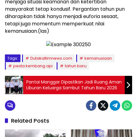
menjaga situasi keamanan dan ketertiban
masyarakat tetap kondusif. Pergantian tahun pun
diharapkan tidak hanya menjadi euforia sesaat,
tetapi juga momentum memperkuat nilai
kemanusiaan.(las)
Tags:
Dutakaltimnews.com
kemanusiaan
pesta kembang api
tahun baru
Pantai Manggar Dipastikan Jadi Ruang Aman
Liburan Keluarga Sambut Tahun Baru 2026
Related Posts