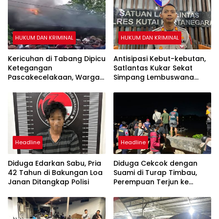
HUKUM DAN KRIMINAL
HUKUM DAN KRIMINAL
Kericuhan di Tabang Dipicu
Antisipasi Kebut-kebutan,
Ketegangan
Satlantas Kukar Sekat
Pascakecelakaan, Warga
Simpang Lembuswana
Sempat Lakukan Sweeping
Tiap Akhir Pekan
Headline
Headline
Diduga Edarkan Sabu, Pria
Diduga Cekcok dengan
42 Tahun di Bakungan Loa
Suami di Turap Timbau,
Janan Ditangkap Polisi
Perempuan Terjun ke
Sungai Mahakam