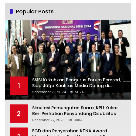
Popular Posts
SMSI Kukuhkan Pengurus Forum Pemred,
1
Siap Jaga Kualitas Media Daring di
Indonesia
September 27, 2024
5074
Simulasi Pemungutan Suara, KPU Kukar
2
Beri Perhatian Penyandang Disabilitas
December 27, 2023
3884
FGD dan Penyerahan KTNA Award