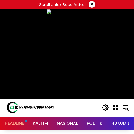
Skip
×
Scroll Untuk Baca Artikel
to
content
HEADLINE
KALTIM
NASIONAL
POLITIK
HUKUM DA