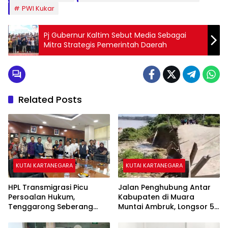
PWI Kukar
Pj Gubernur Kaltim Sebut Media Sebagai
Mitra Strategis Pemerintah Daerah
Related Posts
KUTAI KARTANEGARA
KUTAI KARTANEGARA
HPL Transmigrasi Picu
Jalan Penghubung Antar
Persoalan Hukum,
Kabupaten di Muara
Tenggarong Seberang
Muntai Ambruk, Longsor 50
Jadi Wilayah dengan
Meter Lumpuhkan Akses
Permasalahan Terbanyak
Warga