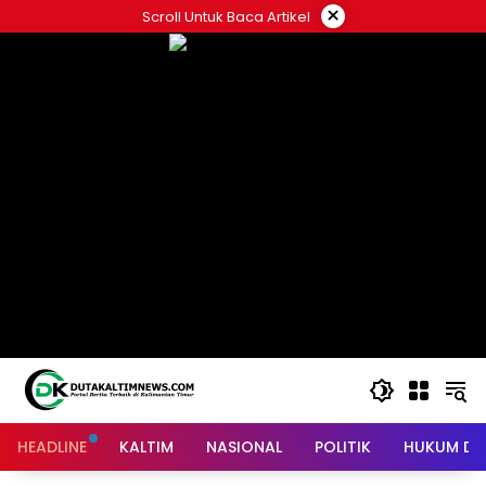
Skip
×
Scroll Untuk Baca Artikel
to
content
HEADLINE
KALTIM
NASIONAL
POLITIK
HUKUM DA