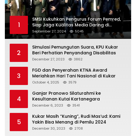
SMSI Kukuhkan Pengurus Forum Pemred,
1
Siap Jaga Kualitas Media Daring di
Indonesia
September 27, 2024
5045
Simulasi Pemungutan Suara, KPU Kukar
2
Beri Perhatian Penyandang Disabilitas
December 27, 2023
3862
FGD dan Penyerahan KTNA Award
3
Meriahkan Hari Tani Nasional di Kukar
October 4, 2025
3579
Ganjar Pranowo Silaturahmi ke
4
Kesultanan Kutai Kartanegara
December 6, 2023
3541
Kukar Masih “Kuning”, Rudi Mas’ud: Kami
5
Yakin Bisa Menang di Pemilu 2024
December 30, 2023
2708