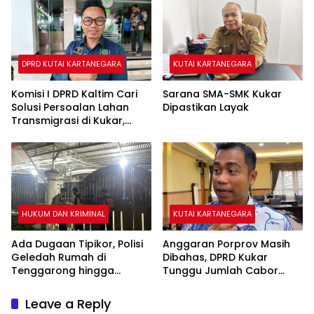
di Kukar
DPRD KUTAI KARTANEGARA
KUTAI KARTANEGARA
Komisi I DPRD Kaltim Cari
Sarana SMA-SMK Kukar
Solusi Persoalan Lahan
Dipastikan Layak
Transmigrasi di Kukar,
Cegah Kasus Serupa JMB
Terulang
HUKUM DAN KRIMINAL
KUTAI KARTANEGARA
Ada Dugaan Tipikor, Polisi
Anggaran Porprov Masih
Geledah Rumah di
Dibahas, DPRD Kukar
Tenggarong hingga
Tunggu Jumlah Cabor
Malam
yang Dipertandingkan di
Paser
Leave a Reply