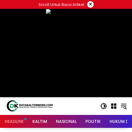
Skip
×
Scroll Untuk Baca Artikel
to
content
HEADLINE
KALTIM
NASIONAL
POLITIK
HUKUM DA