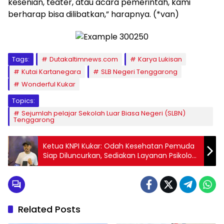
kesenian, teater, atau acara pemerintah, kami
berharap bisa dilibatkan,” harapnya. (*van)
Tags:
Dutakaltimnews.com
Karya Lukisan
Kutai Kartanegara
SLB Negeri Tenggarong
Wonderful Kukar
Topics:
Sejumlah pelajar Sekolah Luar Biasa Negeri (SLBN)
Tenggarong
Ketua KNPI Kukar: Odah Kesehatan Pemuda
Siap Diluncurkan, Sediakan Layanan Psikolog
Gratis
Related Posts