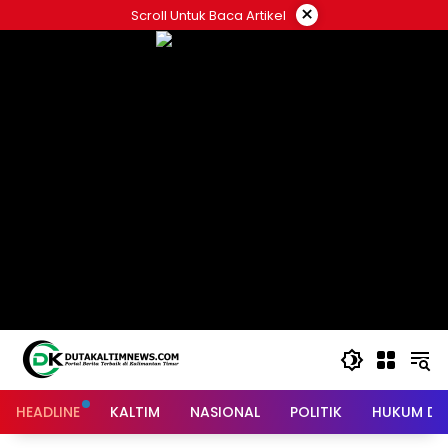
Skip
×
Scroll Untuk Baca Artikel
to
content
HEADLINE
KALTIM
NASIONAL
POLITIK
HUKUM DA