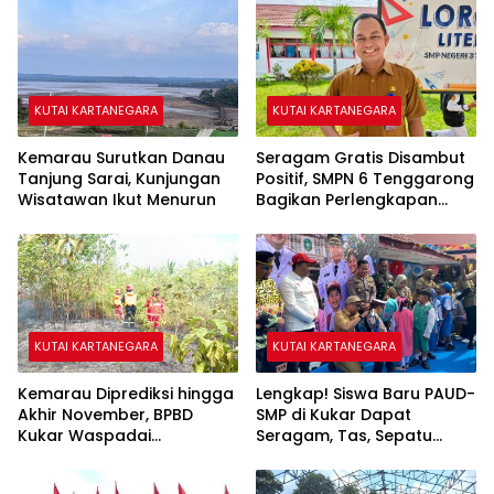
KUTAI KARTANEGARA
KUTAI KARTANEGARA
Kemarau Surutkan Danau
Seragam Gratis Disambut
Tanjung Sarai, Kunjungan
Positif, SMPN 6 Tenggarong
Wisatawan Ikut Menurun
Bagikan Perlengkapan
Sekolah kepada 28 Siswa
KUTAI KARTANEGARA
KUTAI KARTANEGARA
Kemarau Diprediksi hingga
Lengkap! Siswa Baru PAUD-
Akhir November, BPBD
SMP di Kukar Dapat
Kukar Waspadai
Seragam, Tas, Sepatu
Kekeringan dan Karhutla
hingga Buku Gratis