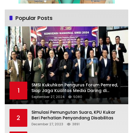
Popular Posts
SMSI Kukuhkan Pengurus Forum Pemred,
1
Siap Jaga Kualitas Media Daring di
Indonesia
September 27, 2024
5080
Simulasi Pemungutan Suara, KPU Kukar
2
Beri Perhatian Penyandang Disabilitas
December 27, 2023
3891