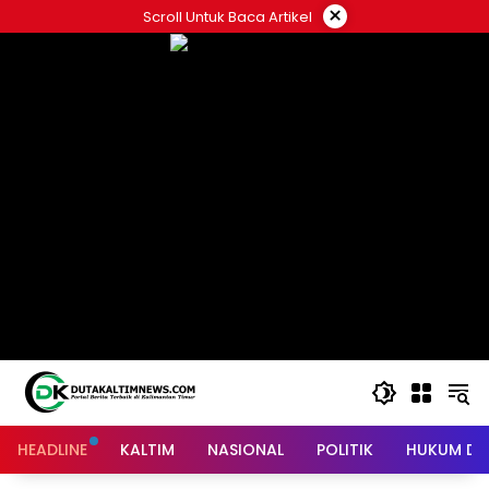
Skip
×
Scroll Untuk Baca Artikel
to
content
HEADLINE
KALTIM
NASIONAL
POLITIK
HUKUM DA