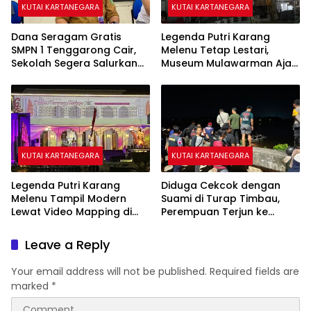
KUTAI KARTANEGARA
KUTAI KARTANEGARA
Dana Seragam Gratis
Legenda Putri Karang
SMPN 1 Tenggarong Cair,
Melenu Tetap Lestari,
Sekolah Segera Salurkan
Museum Mulawarman Ajak
20 Item Perlengkapan
Generasi Muda Kenali
Siswa Baru
Sejarah Kutai
KUTAI KARTANEGARA
KUTAI KARTANEGARA
Legenda Putri Karang
Diduga Cekcok dengan
Melenu Tampil Modern
Suami di Turap Timbau,
Lewat Video Mapping di
Perempuan Terjun ke
Museum Mulawarman
Sungai Mahakam
Leave a Reply
Your email address will not be published.
Required fields are
marked
*