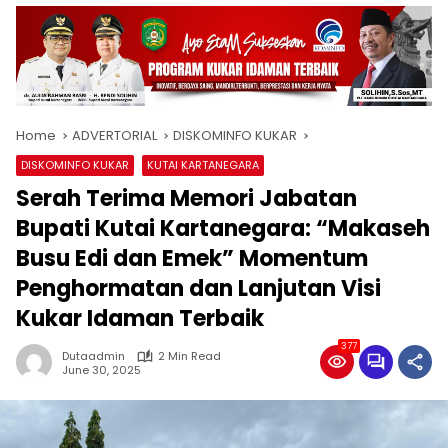
Home
ADVERTORIAL
DISKOMINFO KUKAR
DISKOMINFO KUKAR
KUTAI KARTANEGARA
Serah Terima Memori Jabatan
Bupati Kutai Kartanegara: “Makaseh
Busu Edi dan Emek” Momentum
Penghormatan dan Lanjutan Visi
Kukar Idaman Terbaik
377
Dutaadmin
2 Min Read
June 30, 2025