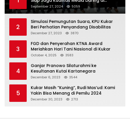
1
Siap Jaga Kualitas Media Daring di
Indonesia
September 27, 2024
5059
Simulasi Pemungutan Suara, KPU Kukar
2
Beri Perhatian Penyandang Disabilitas
December 27, 2023
3870
FGD dan Penyerahan KTNA Award
3
Meriahkan Hari Tani Nasional di Kukar
October 4, 2025
3583
Ganjar Pranowo Silaturahmi ke
4
Kesultanan Kutai Kartanegara
December 6, 2023
3544
Kukar Masih “Kuning”, Rudi Mas’ud: Kami
5
Yakin Bisa Menang di Pemilu 2024
December 30, 2023
2713