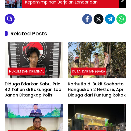
Kepemimpinan Berjalan Lancar dan
Menciptakan Tradisi Baru
Related Posts
HUKUM DAN KRIMINAL
KUTAI KARTANEGARA
Diduga Edarkan Sabu, Pria
Karhutla di Bukit Soeharto
42 Tahun di Bakungan Loa
Hanguskan 2 Hektare, Api
Janan Ditangkap Polisi
Diduga dari Puntung Rokok