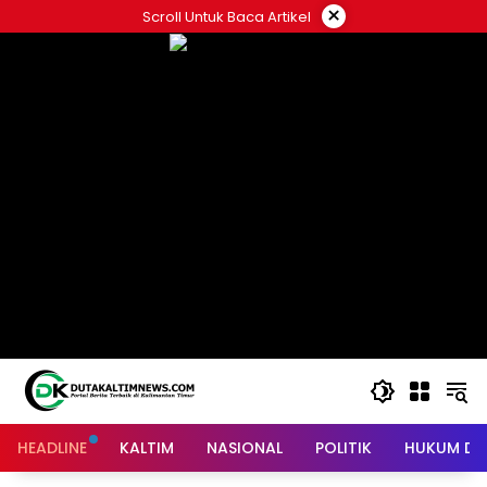
Skip
×
Scroll Untuk Baca Artikel
to
content
HEADLINE
KALTIM
NASIONAL
POLITIK
HUKUM DA