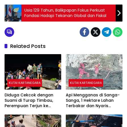
Usia 129 Tahun, Balikpapan Fokus Perkuat
Fondasi Hadapi Tekanan Global dan Fiskal
Related Posts
KUTAI KARTANEGARA
KUTAI KARTANEGARA
Diduga Cekcok dengan
Api Mengganas di Sanga-
Suami di Turap Timbau,
Sanga, 1 Hektare Lahan
Perempuan Terjun ke
Terbakar dan Nyaris
Sungai Mahakam
Sambar Rumah Warga