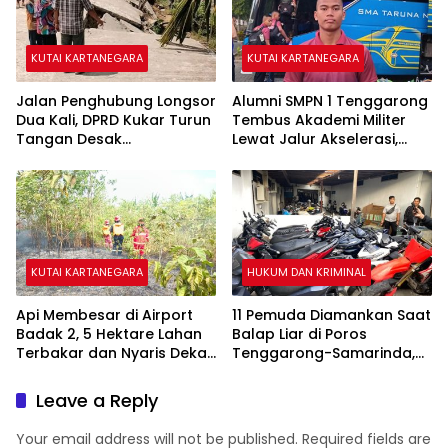
KUTAI KARTANEGARA
KUTAI KARTANEGARA
Jalan Penghubung Longsor
Alumni SMPN 1 Tenggarong
Dua Kali, DPRD Kukar Turun
Tembus Akademi Militer
Tangan Desak
Lewat Jalur Akselerasi,
Penanganan Darurat
Jadi Kebanggaan Kukar
KUTAI KARTANEGARA
HUKUM DAN KRIMINAL
Api Membesar di Airport
11 Pemuda Diamankan Saat
Badak 2, 5 Hektare Lahan
Balap Liar di Poros
Terbakar dan Nyaris Dekati
Tenggarong-Samarinda,
Pesantren
Motor Ditahan hingga 3
Bulan
Leave a Reply
Your email address will not be published.
Required fields are