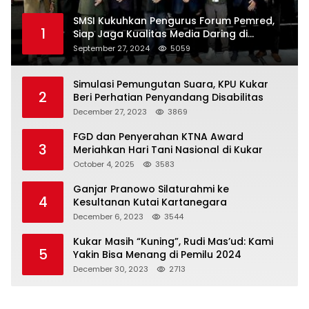
SMSI Kukuhkan Pengurus Forum Pemred,
1
Siap Jaga Kualitas Media Daring di
Indonesia
September 27, 2024
5059
Simulasi Pemungutan Suara, KPU Kukar
2
Beri Perhatian Penyandang Disabilitas
December 27, 2023
3869
FGD dan Penyerahan KTNA Award
3
Meriahkan Hari Tani Nasional di Kukar
October 4, 2025
3583
Ganjar Pranowo Silaturahmi ke
4
Kesultanan Kutai Kartanegara
December 6, 2023
3544
Kukar Masih “Kuning”, Rudi Mas’ud: Kami
5
Yakin Bisa Menang di Pemilu 2024
December 30, 2023
2713