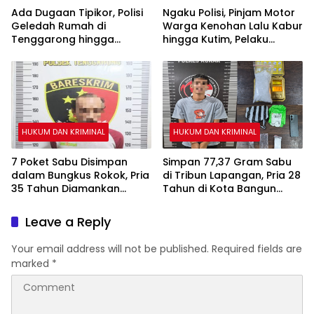
Ada Dugaan Tipikor, Polisi
Ngaku Polisi, Pinjam Motor
Geledah Rumah di
Warga Kenohan Lalu Kabur
Tenggarong hingga
hingga Kutim, Pelaku
Malam
Akhirnya Dibekuk
HUKUM DAN KRIMINAL
HUKUM DAN KRIMINAL
7 Poket Sabu Disimpan
Simpan 77,37 Gram Sabu
dalam Bungkus Rokok, Pria
di Tribun Lapangan, Pria 28
35 Tahun Diamankan
Tahun di Kota Bangun
Polsek Tenggarong
Ditangkap Polisi
Leave a Reply
Your email address will not be published.
Required fields are
marked
*