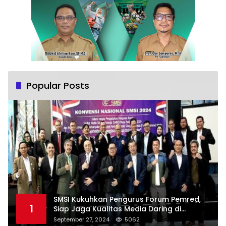
Popular Posts
SMSI Kukuhkan Pengurus Forum Pemred,
1
Siap Jaga Kualitas Media Daring di
Indonesia
September 27, 2024
5062