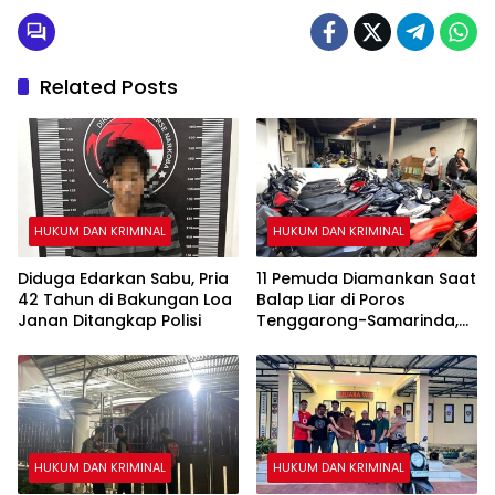
Related Posts
HUKUM DAN KRIMINAL
HUKUM DAN KRIMINAL
Diduga Edarkan Sabu, Pria
11 Pemuda Diamankan Saat
42 Tahun di Bakungan Loa
Balap Liar di Poros
Janan Ditangkap Polisi
Tenggarong-Samarinda,
Motor Ditahan hingga 3
Bulan
HUKUM DAN KRIMINAL
HUKUM DAN KRIMINAL