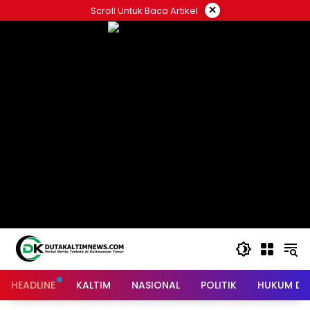
Skip
×
Scroll Untuk Baca Artikel
to
content
HEADLINE
KALTIM
NASIONAL
POLITIK
HUKUM DA