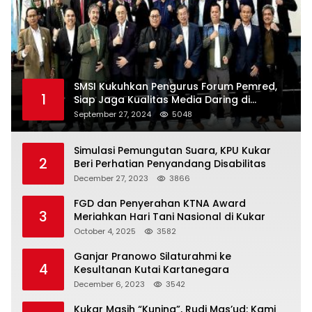
SMSI Kukuhkan Pengurus Forum Pemred,
1
Siap Jaga Kualitas Media Daring di
Indonesia
September 27, 2024
5048
Simulasi Pemungutan Suara, KPU Kukar
2
Beri Perhatian Penyandang Disabilitas
December 27, 2023
3866
FGD dan Penyerahan KTNA Award
3
Meriahkan Hari Tani Nasional di Kukar
October 4, 2025
3582
Ganjar Pranowo Silaturahmi ke
4
Kesultanan Kutai Kartanegara
December 6, 2023
3542
Kukar Masih “Kuning”, Rudi Mas’ud: Kami