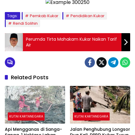
Tags:
Pemkab Kukar
Pendidikan Kukar
Rendi Solihin
Perumda Tirta Mahakam Kukar Naikan Tarif
Air
Related Posts
KUTAI KARTANEGARA
KUTAI KARTANEGARA
Api Mengganas di Sanga-
Jalan Penghubung Longsor