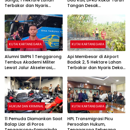
Sanga, 1 Hektare Lahan
Dua Kali, DPRD Kukar Turun
Terbakar dan Nyaris
Tangan Desak
Sambar Rumah Warga
Penanganan Darurat
KUTAI KARTANEGARA
KUTAI KARTANEGARA
Alumni SMPN 1 Tenggarong
Api Membesar di Airport
Tembus Akademi Militer
Badak 2, 5 Hektare Lahan
Lewat Jalur Akselerasi,
Terbakar dan Nyaris Dekati
Jadi Kebanggaan Kukar
Pesantren
HUKUM DAN KRIMINAL
KUTAI KARTANEGARA
11 Pemuda Diamankan Saat
HPL Transmigrasi Picu
Balap Liar di Poros
Persoalan Hukum,
Tenggarong-Samarinda,
Tenggarong Seberang