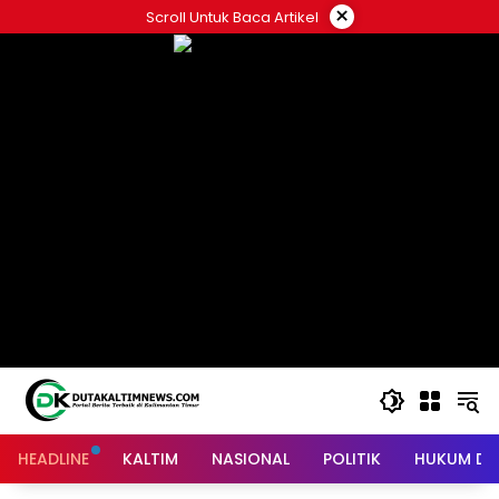
Skip
×
Scroll Untuk Baca Artikel
to
content
HEADLINE
KALTIM
NASIONAL
POLITIK
HUKUM DA