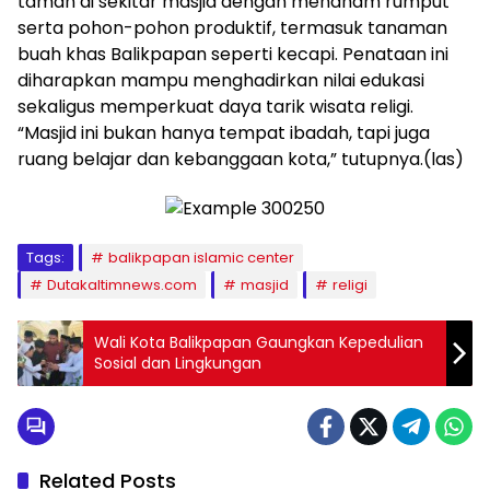
taman di sekitar masjid dengan menanam rumput
serta pohon-pohon produktif, termasuk tanaman
buah khas Balikpapan seperti kecapi. Penataan ini
diharapkan mampu menghadirkan nilai edukasi
sekaligus memperkuat daya tarik wisata religi.
“Masjid ini bukan hanya tempat ibadah, tapi juga
ruang belajar dan kebanggaan kota,” tutupnya.(las)
Tags:
balikpapan islamic center
Dutakaltimnews.com
masjid
religi
Wali Kota Balikpapan Gaungkan Kepedulian
Sosial dan Lingkungan
Related Posts