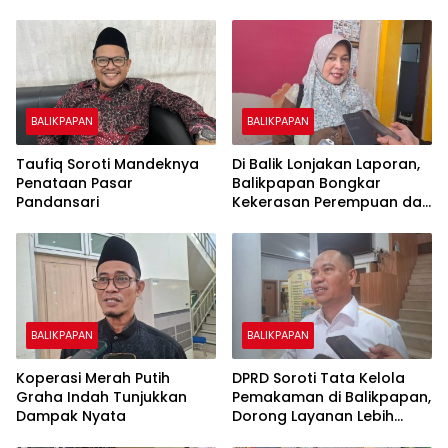
BALIKPAPAN
BALIKPAPAN
Taufiq Soroti Mandeknya
Di Balik Lonjakan Laporan,
Penataan Pasar
Balikpapan Bongkar
Pandansari
Kekerasan Perempuan dan
Anak
BALIKPAPAN
BALIKPAPAN
Koperasi Merah Putih
DPRD Soroti Tata Kelola
Graha Indah Tunjukkan
Pemakaman di Balikpapan,
Dampak Nyata
Dorong Layanan Lebih
Layak dan Tanpa Beban