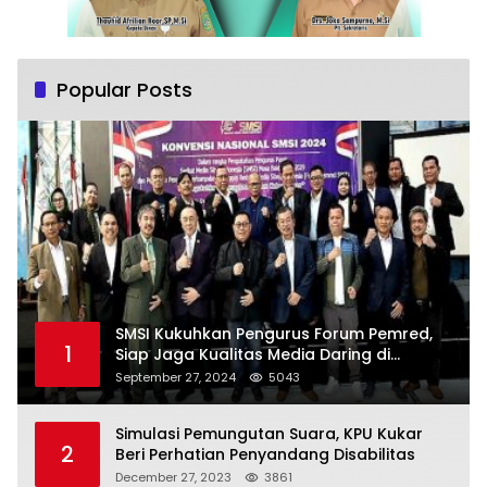
Popular Posts
SMSI Kukuhkan Pengurus Forum Pemred,
1
Siap Jaga Kualitas Media Daring di
Indonesia
September 27, 2024
5043
Simulasi Pemungutan Suara, KPU Kukar
2
Beri Perhatian Penyandang Disabilitas
December 27, 2023
3861