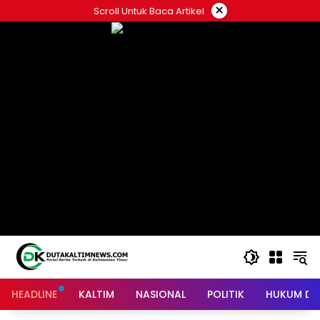
Skip
×
Scroll Untuk Baca Artikel
to
content
HEADLINE
KALTIM
NASIONAL
POLITIK
HUKUM DA