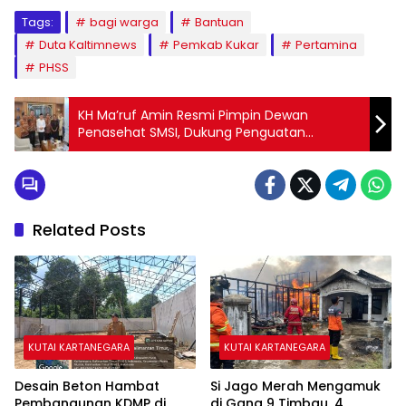
Tags:
bagi warga
Bantuan
Duta Kaltimnews
Pemkab Kukar
Pertamina
PHSS
KH Ma’ruf Amin Resmi Pimpin Dewan
Penasehat SMSI, Dukung Penguatan
Ekosistem Media Siber Nasional dan HPN
2026 di Banten
Related Posts
KUTAI KARTANEGARA
KUTAI KARTANEGARA
Desain Beton Hambat
Si Jago Merah Mengamuk
Pembangunan KDMP di
di Gang 9 Timbau, 4