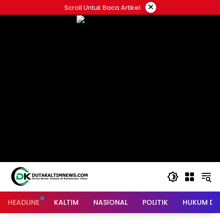
Skip
×
Scroll Untuk Baca Artikel
to
content
HEADLINE
KALTIM
NASIONAL
POLITIK
HUKUM DA