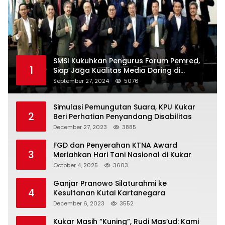
SMSI Kukuhkan Pengurus Forum Pemred,
1
Siap Jaga Kualitas Media Daring di
Indonesia
September 27, 2024
5076
Simulasi Pemungutan Suara, KPU Kukar
2
Beri Perhatian Penyandang Disabilitas
December 27, 2023
3885
FGD dan Penyerahan KTNA Award
3
Meriahkan Hari Tani Nasional di Kukar
October 4, 2025
3603
Ganjar Pranowo Silaturahmi ke
4
Kesultanan Kutai Kartanegara
December 6, 2023
3552
Kukar Masih “Kuning”, Rudi Mas’ud: Kami