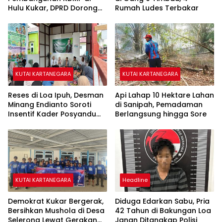
Hulu Kukar, DPRD Dorong
Rumah Ludes Terbakar
Pemerintah Cari Solusi
KUTAI KARTANEGARA
KUTAI KARTANEGARA
Reses di Loa Ipuh, Desman
Api Lahap 10 Hektare Lahan
Minang Endianto Soroti
di Sanipah, Pemadaman
Insentif Kader Posyandu
Berlangsung hingga Sore
dan Irigasi Pertanian
KUTAI KARTANEGARA
Headline
Demokrat Kukar Bergerak,
Diduga Edarkan Sabu, Pria
Bersihkan Mushola di Desa
42 Tahun di Bakungan Loa
Selerong Lewat Gerakan
Janan Ditangkap Polisi