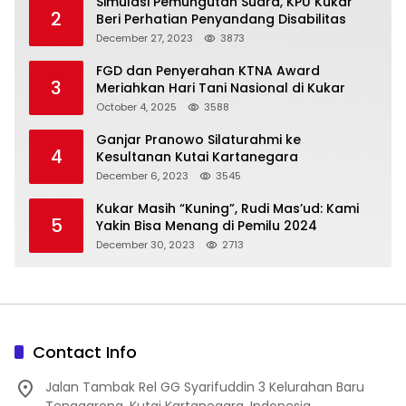
Simulasi Pemungutan Suara, KPU Kukar
2
Beri Perhatian Penyandang Disabilitas
December 27, 2023
3873
FGD dan Penyerahan KTNA Award
3
Meriahkan Hari Tani Nasional di Kukar
October 4, 2025
3588
Ganjar Pranowo Silaturahmi ke
4
Kesultanan Kutai Kartanegara
December 6, 2023
3545
Kukar Masih “Kuning”, Rudi Mas’ud: Kami
5
Yakin Bisa Menang di Pemilu 2024
December 30, 2023
2713
Contact Info
Jalan Tambak Rel GG Syarifuddin 3 Kelurahan Baru
Tenggarong, Kutai Kartanegara, Indonesia.