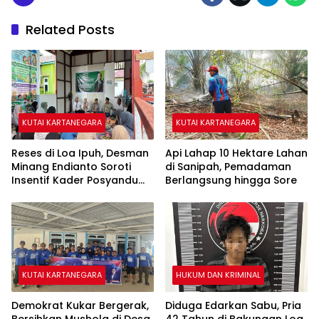
Related Posts
KUTAI KARTANEGARA
KUTAI KARTANEGARA
Reses di Loa Ipuh, Desman
Api Lahap 10 Hektare Lahan
Minang Endianto Soroti
di Sanipah, Pemadaman
Insentif Kader Posyandu
Berlangsung hingga Sore
dan Irigasi Pertanian
KUTAI KARTANEGARA
HUKUM DAN KRIMINAL
Demokrat Kukar Bergerak,
Diduga Edarkan Sabu, Pria
Bersihkan Mushola di Desa
42 Tahun di Bakungan Loa