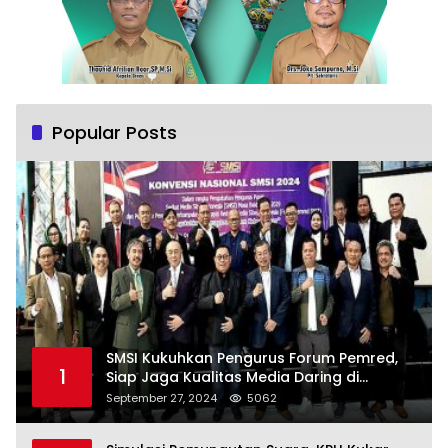
Popular Posts
SMSI Kukuhkan Pengurus Forum Pemred,
1
Siap Jaga Kualitas Media Daring di
Indonesia
September 27, 2024
5062