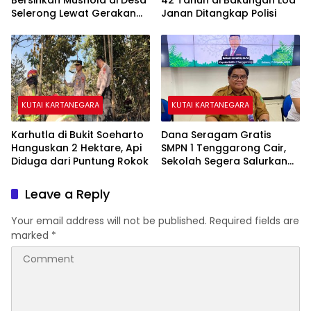
Selerong Lewat Gerakan
Janan Ditangkap Polisi
Langit Biru Indonesia Asri
KUTAI KARTANEGARA
KUTAI KARTANEGARA
Karhutla di Bukit Soeharto
Dana Seragam Gratis
Hanguskan 2 Hektare, Api
SMPN 1 Tenggarong Cair,
Diduga dari Puntung Rokok
Sekolah Segera Salurkan
20 Item Perlengkapan
Siswa Baru
Leave a Reply
Your email address will not be published.
Required fields are
marked
*