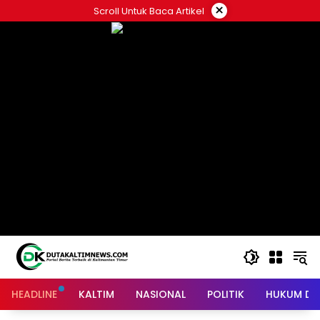
Skip
×
Scroll Untuk Baca Artikel
to
content
HEADLINE
KALTIM
NASIONAL
POLITIK
HUKUM DA