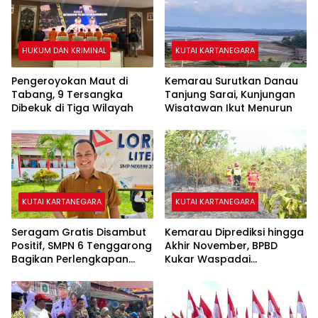
HUKUM DAN KRIMINAL
KUTAI KARTANEGARA
Pengeroyokan Maut di
Kemarau Surutkan Danau
Tabang, 9 Tersangka
Tanjung Sarai, Kunjungan
Dibekuk di Tiga Wilayah
Wisatawan Ikut Menurun
KUTAI KARTANEGARA
KUTAI KARTANEGARA
Seragam Gratis Disambut
Kemarau Diprediksi hingga
Positif, SMPN 6 Tenggarong
Akhir November, BPBD
Bagikan Perlengkapan
Kukar Waspadai
Sekolah kepada 28 Siswa
Kekeringan dan Karhutla