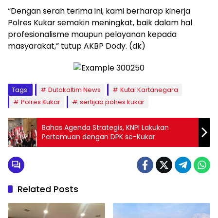
“Dengan serah terima ini, kami berharap kinerja
Polres Kukar semakin meningkat, baik dalam hal
profesionalisme maupun pelayanan kepada
masyarakat,” tutup AKBP Dody. (dk)
Tags:
Dutakaltim News
Kutai Kartanegara
Polres Kukar
sertijab polres kukar
Bahas Agenda Strategis, KNPI Lakukan
Pertemuan dengan DPK se-Kukar
Related Posts