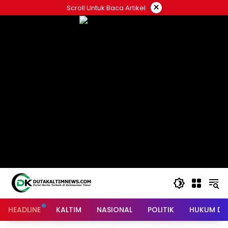
Skip
×
Scroll Untuk Baca Artikel
to
content
HEADLINE
KALTIM
NASIONAL
POLITIK
HUKUM DA