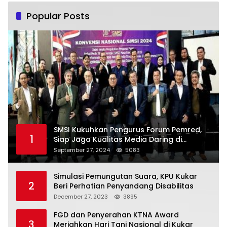
Popular Posts
SMSI Kukuhkan Pengurus Forum Pemred,
1
Siap Jaga Kualitas Media Daring di
Indonesia
September 27, 2024
5083
Simulasi Pemungutan Suara, KPU Kukar
2
Beri Perhatian Penyandang Disabilitas
December 27, 2023
3895
FGD dan Penyerahan KTNA Award
3
Meriahkan Hari Tani Nasional di Kukar