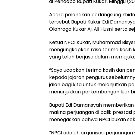
di Pendopo Bupati Kukar, Minggu (2
Acara pelantikan berlangsung khidm
tersebut Bupati Kukar Edi Damansy
Olahraga Kukar Aji Ali Husni, serta 
Ketua NPCI Kukar, Muhammad Bisys
mengungkapkan rasa terima kasih
yang telah berjasa dalam memajukan 
“Saya ucapkan terima kasih dan pen
kepada jajaran pengurus sebelumn
jalan bagi kita untuk melanjutkan pe
menunjukkan perkembangan luar bia
Bupati Edi Damansyah memberikan 
makna perjuangan di balik prestasi pa
menegaskan bahwa NPCI bukan seka
“NPCI adalah organisasi perjuanga