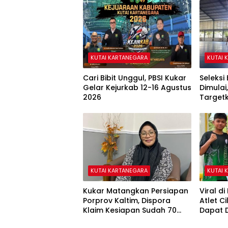
KUTAI KARTANEGARA
KUTAI 
Cari Bibit Unggul, PBSI Kukar
Seleksi
Gelar Kejurkab 12-16 Agustus
Dimulai
2026
Target
KUTAI KARTANEGARA
KUTAI 
Kukar Matangkan Persiapan
Viral d
Porprov Kaltim, Dispora
Atlet C
Klaim Kesiapan Sudah 70
Dapat D
Persen
Widyas