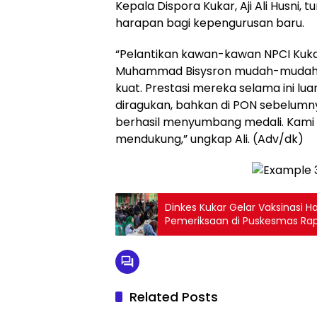
Kepala Dispora Kukar, Aji Ali Husni
harapan bagi kepengurusan baru.
“Pelantikan kawan-kawan NPCI Kukar
Muhammad Bisysron mudah-mudahan
kuat. Prestasi mereka selama ini luar 
diragukan, bahkan di PON sebelumn
berhasil menyumbang medali. Kami d
mendukung,” ungkap Ali. (Adv/dk)
Dinkes Kukar Gelar Vaksinasi H
Pemeriksaan di Puskesmas R
Related Posts