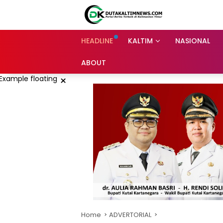
Skip
to
content
HEADLINE
KALTIM
NASIONAL
ABOUT
×
Home
ADVERTORIAL