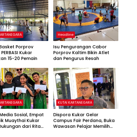
KARTANEGARA
Headline
 Basket Porprov
Isu Pengurangan Cabor
, PERBASI Kukar
Porprov Kaltim Bikin Atlet
kan 15-20 Pemain
dan Pengurus Resah
KARTANEGARA
KUTAI KARTANEGARA
i Media Sosial, Empat
Dispora Kukar Gelar
ilik Muaythai Kukar
Campus Fair Perdana, Buka
ukungan dari Rita
Wawasan Pelajar Memilih
ari
Perguruan Tinggi