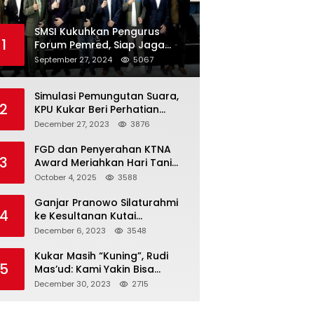
SMSI Kukuhkan Pengurus
1
Forum Pemred, Siap Jaga
Kualitas Media Daring di
September 27, 2024
5067
Indonesia
Simulasi Pemungutan Suara,
2
KPU Kukar Beri Perhatian
Penyandang Disabilitas
December 27, 2023
3876
FGD dan Penyerahan KTNA
3
Award Meriahkan Hari Tani
Nasional di Kukar
October 4, 2025
3588
Ganjar Pranowo Silaturahmi
4
ke Kesultanan Kutai
Kartanegara
December 6, 2023
3548
Kukar Masih “Kuning”, Rudi
5
Mas’ud: Kami Yakin Bisa
Menang di Pemilu 2024
December 30, 2023
2715