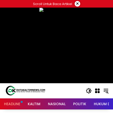
Skip
×
Scroll Untuk Baca Artikel
to
content
HEADLINE
KALTIM
NASIONAL
POLITIK
HUKUM DA