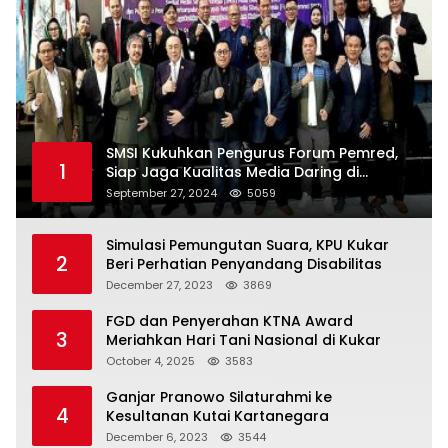
SMSI Kukuhkan Pengurus Forum Pemred,
1
Siap Jaga Kualitas Media Daring di
Indonesia
September 27, 2024
5059
Simulasi Pemungutan Suara, KPU Kukar
2
Beri Perhatian Penyandang Disabilitas
December 27, 2023
3869
FGD dan Penyerahan KTNA Award
3
Meriahkan Hari Tani Nasional di Kukar
October 4, 2025
3583
Ganjar Pranowo Silaturahmi ke
4
Kesultanan Kutai Kartanegara
December 6, 2023
3544