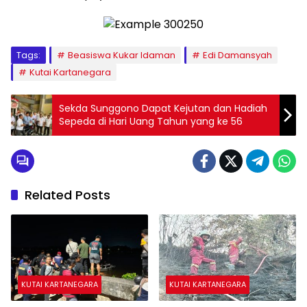
Tags:
Beasiswa Kukar Idaman
Edi Damansyah
Kutai Kartanegara
Sekda Sunggono Dapat Kejutan dan Hadiah
Sepeda di Hari Uang Tahun yang ke 56
Related Posts
KUTAI KARTANEGARA
KUTAI KARTANEGARA