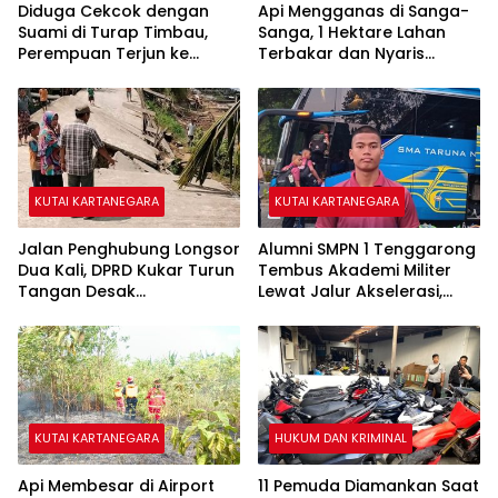
Diduga Cekcok dengan
Api Mengganas di Sanga-
Suami di Turap Timbau,
Sanga, 1 Hektare Lahan
Perempuan Terjun ke
Terbakar dan Nyaris
Sungai Mahakam
Sambar Rumah Warga
KUTAI KARTANEGARA
KUTAI KARTANEGARA
Jalan Penghubung Longsor
Alumni SMPN 1 Tenggarong
Dua Kali, DPRD Kukar Turun
Tembus Akademi Militer
Tangan Desak
Lewat Jalur Akselerasi,
Penanganan Darurat
Jadi Kebanggaan Kukar
KUTAI KARTANEGARA
HUKUM DAN KRIMINAL
Api Membesar di Airport
11 Pemuda Diamankan Saat