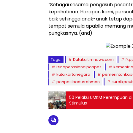
“Sebagai sesama pengasuh pesantre
keprihatinan. Harapan kami, persoal
baik sehingga anak-anak tetap dapa
tempat semula apabila memang mem
pungkasnya. (and)
Tags:
Dutakaltimnews.com
fkp
izinoperasionalponpes
kementri
kutaikartanegara
pemerintahkab
ponpesibadurrahman
suratkpeu
50 Pelaku UMKM Perempuan di
Stimulus