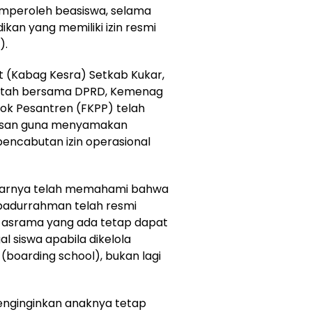
emperoleh beasiswa, selama
kan yang memiliki izin resmi
).
t (Kabag Kesra) Setkab Kukar,
intah bersama DPRD, Kemenag
ok Pesantren (FKPP) telah
asan guna menyamakan
apencabutan izin operasional
asarnya telah memahami bahwa
Ibadurrahman telah resmi
r asrama yang ada tetap dapat
l siswa apabila dikelola
 (boarding school), bukan lagi
enginginkan anaknya tetap