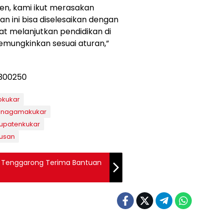
n, kami ikut merasakan
an ini bisa diselesaikan dengan
t melanjutkan pendidikan di
ungkinkan sesuai aturan,”
pkukar
anagamakukar
upatenkukar
tusan
 Tenggarong Terima Bantuan