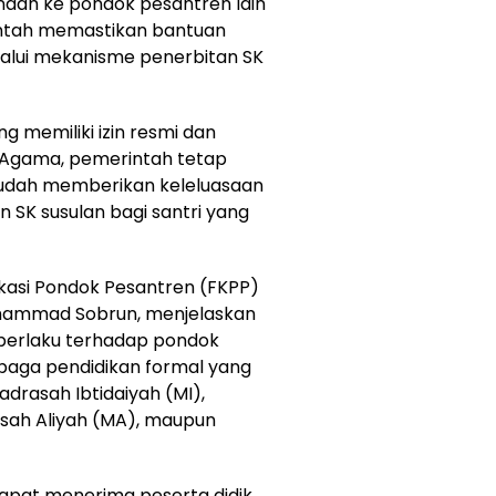
indah ke pondok pesantren lain
intah memastikan bantuan
lalui mekanisme penerbitan SK
g memiliki izin resmi dan
 Agama, pemerintah tetap
udah memberikan keleluasaan
SK susulan bagi santri yang
kasi Pondok Pesantren (FKPP)
hammad Sobrun, menjelaskan
 berlaku terhadap pondok
baga pendidikan formal yang
drasah Ibtidaiyah (MI),
sah Aliyah (MA), maupun
dapat menerima peserta didik