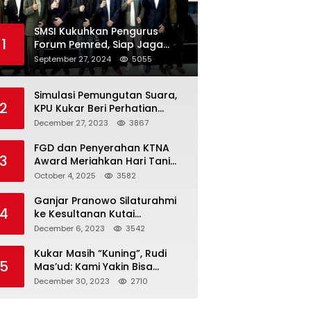
SMSI Kukuhkan Pengurus
1
Forum Pemred, Siap Jaga
Kualitas Media Daring di
September 27, 2024
5055
Indonesia
Simulasi Pemungutan Suara,
2
KPU Kukar Beri Perhatian
Penyandang Disabilitas
December 27, 2023
3867
FGD dan Penyerahan KTNA
3
Award Meriahkan Hari Tani
Nasional di Kukar
October 4, 2025
3582
Ganjar Pranowo Silaturahmi
4
ke Kesultanan Kutai
Kartanegara
December 6, 2023
3542
Kukar Masih “Kuning”, Rudi
5
Mas’ud: Kami Yakin Bisa
Menang di Pemilu 2024
December 30, 2023
2710