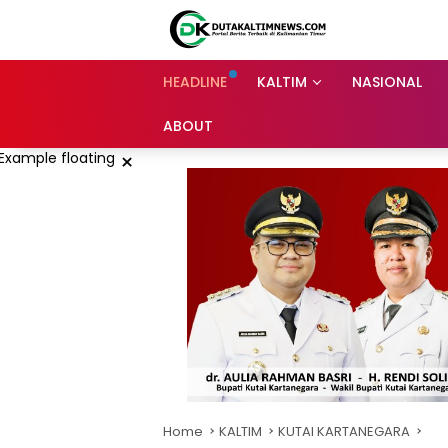
Skip
to
content
HEADLINE
KALTIM
NASIONAL
ABOUT
×
Home
KALTIM
KUTAI KARTANEGARA