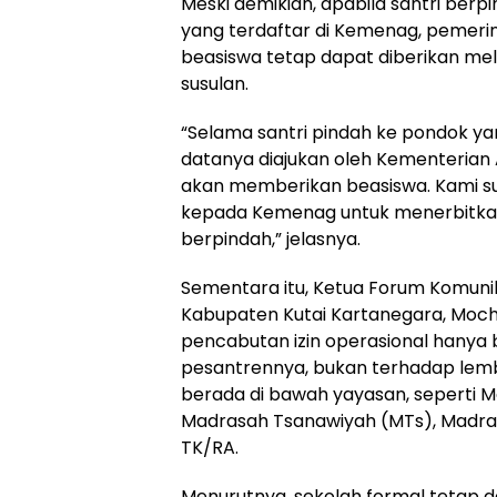
Meski demikian, apabila santri berp
yang terdaftar di Kemenag, pemer
beasiswa tetap dapat diberikan me
susulan.
“Selama santri pindah ke pondok yan
datanya diajukan oleh Kementerian
akan memberikan beasiswa. Kami s
kepada Kemenag untuk menerbitkan 
berpindah,” jelasnya.
Sementara itu, Ketua Forum Komuni
Kabupaten Kutai Kartanegara, Moc
pencabutan izin operasional hanya
pesantrennya, bukan terhadap lem
berada di bawah yayasan, seperti Ma
Madrasah Tsanawiyah (MTs), Madra
TK/RA.
Menurutnya, sekolah formal tetap 