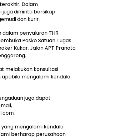
terakhir. Dalam
 juga diminta bersikap
emudi dan kurir.
n dalam penyaluran THR
membuka Posko Satuan Tugas
naker Kukar, Jalan APT Pranoto,
enggarong.
at melakukan konsultasi
apabila mengalami kendala
pengaduan juga dapat
mail,
l.com.
ja yang mengalami kendala
 Kami berharap perusahaan