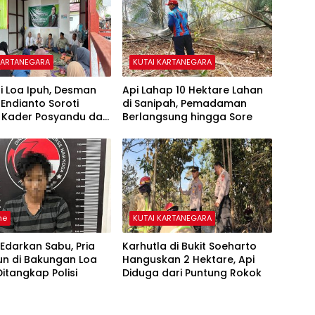
KARTANEGARA
KUTAI KARTANEGARA
i Loa Ipuh, Desman
Api Lahap 10 Hektare Lahan
Endianto Soroti
di Sanipah, Pemadaman
f Kader Posyandu dan
Berlangsung hingga Sore
Pertanian
ne
KUTAI KARTANEGARA
Edarkan Sabu, Pria
Karhutla di Bukit Soeharto
un di Bakungan Loa
Hanguskan 2 Hektare, Api
itangkap Polisi
Diduga dari Puntung Rokok