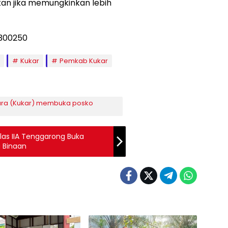
an jika memungkinkan lebih
Kukar
Pemkab Kukar
ara (Kukar) membuka posko
Kelas IIA Tenggarong Buka
 Binaan