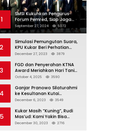
SMSI Kukuhkan Pengurus
1
Forum Pemred, Siap Jaga
Kualitas Media Daring di
September 27, 2024
5072
Indonesia
Simulasi Pemungutan Suara,
2
KPU Kukar Beri Perhatian
Penyandang Disabilitas
December 27, 2023
3879
FGD dan Penyerahan KTNA
3
Award Meriahkan Hari Tani
Nasional di Kukar
October 4, 2025
3590
Ganjar Pranowo Silaturahmi
4
ke Kesultanan Kutai
Kartanegara
December 6, 2023
3549
Kukar Masih “Kuning”, Rudi
5
Mas’ud: Kami Yakin Bisa
Menang di Pemilu 2024
December 30, 2023
2716