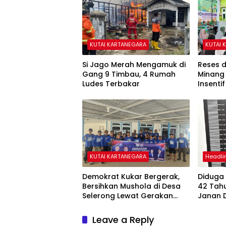
KUTAI KARTANEGARA
KUTAI 
Si Jago Merah Mengamuk di
Reses d
Gang 9 Timbau, 4 Rumah
Minang 
Ludes Terbakar
Insenti
Irigasi 
KUTAI KARTANEGARA
Headli
Demokrat Kukar Bergerak,
Diduga 
Bersihkan Mushola di Desa
42 Tah
Selerong Lewat Gerakan
Janan D
Langit Biru Indonesia Asri
Leave a Reply