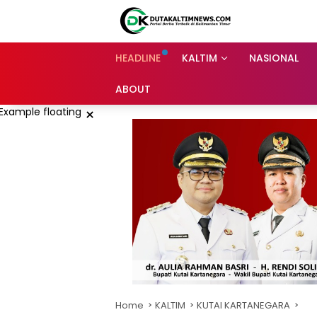
Skip
to
content
HEADLINE
KALTIM
NASIONAL
ABOUT
×
Home
KALTIM
KUTAI KARTANEGARA