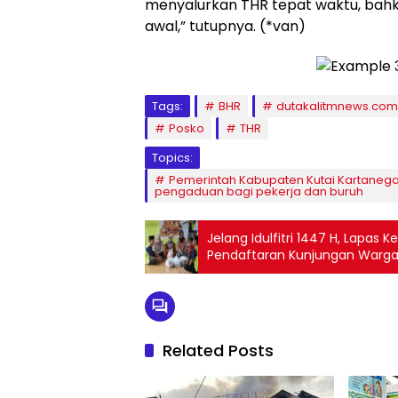
menyalurkan THR tepat waktu, bahk
awal,” tutupnya. (*van)
Tags:
BHR
dutakalitmnews.com
Posko
THR
Topics:
Pemerintah Kabupaten Kutai Kartaneg
pengaduan bagi pekerja dan buruh
Jelang Idulfitri 1447 H, Lapas 
Pendaftaran Kunjungan Warga
Related Posts