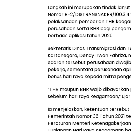
Langkah ini merupakan tindak lanjut
Nomor B-2/DISTRANSNAKER/100.3.4.
pelaksanaan pemberian THR keagam
perusahaan serta BHR bagi pengemu
berbasis aplikasi tahun 2026.
Sekretaris Dinas Transmigrasi dan 
Kartanegara, Dendy Irwan Fahriza, 
edaran tersebut perusahaan diwaj
pekerja, sementara perusahaan apl
bonus hari raya kepada mitra penge
“THR maupun BHR wajib dibayarkan p
sebelum hari raya keagamaan,” ujar
Ia menjelaskan, ketentuan tersebu
Pemerintah Nomor 36 Tahun 2021 t
Peraturan Menteri Ketenagakerjaan
Tunjangan Hari Raya Keagamaan bagi