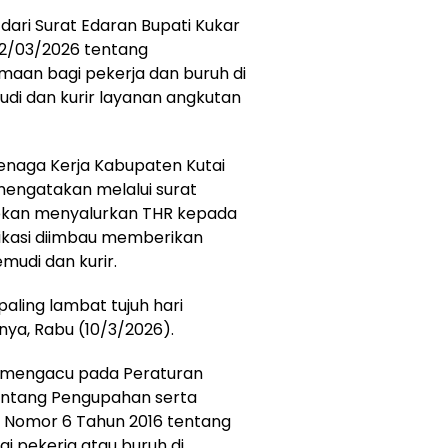
 dari Surat Edaran Bupati Kukar
2/03/2026 tentang
aan bagi pekerja dan buruh di
di dan kurir layanan angkutan
Tenaga Kerja Kabupaten Kutai
mengatakan melalui surat
ibkan menyalurkan THR kepada
ikasi diimbau memberikan
mudi dan kurir.
aling lambat tujuh hari
nya, Rabu (10/3/2026).
t mengacu pada Peraturan
entang Pengupahan serta
 Nomor 6 Tahun 2016 tentang
 pekerja atau buruh di