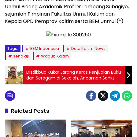
Unmul Bidang Akademik Prof Dr Lambang Subagiyo,
sejumlah Pimpinan Fakultas Unmul Kaltim dan
Kepala OPD Pemprov Kaltim serta BEM Unmul.(*)
Tags:
BEM Indonesia
Duta Kaltim News
seno aji
Wagub Kaltim
Disdikbud Kukar Larang Keras Penjualan Buku
dan Seragam di Sekolah, Ancaman Sanksi
Menanti Pelanggar
Related Posts