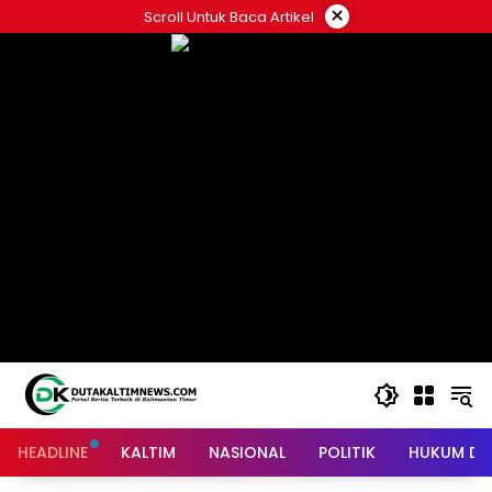
Skip
×
Scroll Untuk Baca Artikel
to
content
HEADLINE
KALTIM
NASIONAL
POLITIK
HUKUM DA