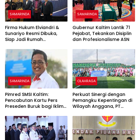
SAMARINDA
SAMARINDA
Firma Hukum Elviandri &
Gubernur Kaltim Lantik 71
Sunariyo Resmi Dibuka,
Pejabat, Tekankan Disiplin
Siap Jadi Rumah
dan Profesionalisme ASN
Kolaborasi Praktisi Hukum
SAMARINDA
OLAHRAGA
Pimred SMSI Kaltim:
Perkuat Sinergi dengan
Pencabutan Kartu Pers
Pemangku Kepentingan di
Preseden Buruk bagi Iklim
Wilayah Anggana, PT
Kebebasan Pers
Pertamina Hulu Sanga
Sanga Gelar Pertandingan
Persahabatan