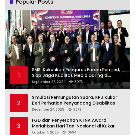
Popular Posts
SMSI Kukuhkan Pengurus Forum Pemred,
1
Siap Jaga Kualitas Media Daring di
Indonesia
September 27, 2024
5073
Simulasi Pemungutan Suara, KPU Kukar
2
Beri Perhatian Penyandang Disabilitas
December 27, 2023
3879
FGD dan Penyerahan KTNA Award
3
Meriahkan Hari Tani Nasional di Kukar
October 4, 2025
3594