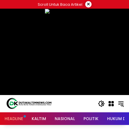
Skip
×
Scroll Untuk Baca Artikel
to
content
HEADLINE
KALTIM
NASIONAL
POLITIK
HUKUM DA