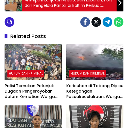
Antisipasi Lonjakan Wisatawan Lebaran, Polisi
dan Pengelola Pantai di Baltim Perkuat
Pengamanan
Related Posts
HUKUM DAN KRIMINAL
HUKUM DAN KRIMINAL
Polisi Temukan Petunjuk
Kericuhan di Tabang Dipicu
Dugaan Pengeroyokan
Ketegangan
dalam Kematian Warga
Pascakecelakaan, Warga
Tabang
Sempat Lakukan Sweeping