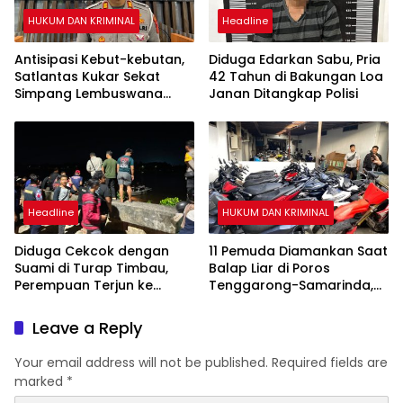
HUKUM DAN KRIMINAL
Headline
Antisipasi Kebut-kebutan,
Diduga Edarkan Sabu, Pria
Satlantas Kukar Sekat
42 Tahun di Bakungan Loa
Simpang Lembuswana
Janan Ditangkap Polisi
Tiap Akhir Pekan
Headline
HUKUM DAN KRIMINAL
Diduga Cekcok dengan
11 Pemuda Diamankan Saat
Suami di Turap Timbau,
Balap Liar di Poros
Perempuan Terjun ke
Tenggarong-Samarinda,
Sungai Mahakam
Motor Ditahan hingga 3
Bulan
Leave a Reply
Your email address will not be published.
Required fields are
marked
*