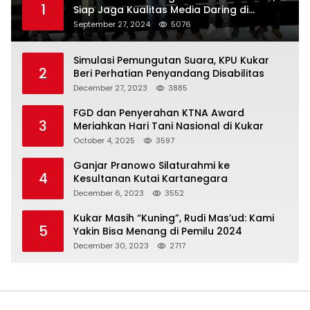
1
Siap Jaga Kualitas Media Daring di
Indonesia
September 27, 2024
5076
Simulasi Pemungutan Suara, KPU Kukar
2
Beri Perhatian Penyandang Disabilitas
December 27, 2023
3885
FGD dan Penyerahan KTNA Award
3
Meriahkan Hari Tani Nasional di Kukar
October 4, 2025
3597
Ganjar Pranowo Silaturahmi ke
4
Kesultanan Kutai Kartanegara
December 6, 2023
3552
Kukar Masih “Kuning”, Rudi Mas’ud: Kami
5
Yakin Bisa Menang di Pemilu 2024
December 30, 2023
2717