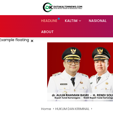
Skip
to
content
HEADLINE
KALTIM
NASIONAL
ABOUT
×
Home
HUKUM DAN KRIMINAL