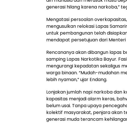
diri manusia dan merusak masa depan
generasi hilang karena narkoba,” te
Mengatasi persoalan overkapasitas, 
mengusulkan relokasi Lapas Samari
untuk pembangunan telah disiapka
mendapat persetujuan dari Menteri t
Rencananya akan dibangun lapas ba
samping Lapas Narkotika Bayur. Fasil
mengurangi kepadatan sekaligus m
warga binaan. “Mudah-mudahan mere
lebih nyaman,” ujar Endang.
Lonjakan jumlah napi narkoba dan ko
kapasitas menjadi alarm keras, ba
belum usai. Tanpa upaya pencegah
kolektif masyarakat, penjara akan 
generasi muda terancam kehilanga