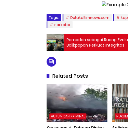
Tags:
Dutakaltimnews.com
kap
narkoba
Ramadan sebagai Ruang Evaluas
Balikpapan Perkuat Integritas
Related Posts
HUKUM DAN KRIMINAL
HUKUM 
Kericuhan di Tabang Dipicu
Antisip