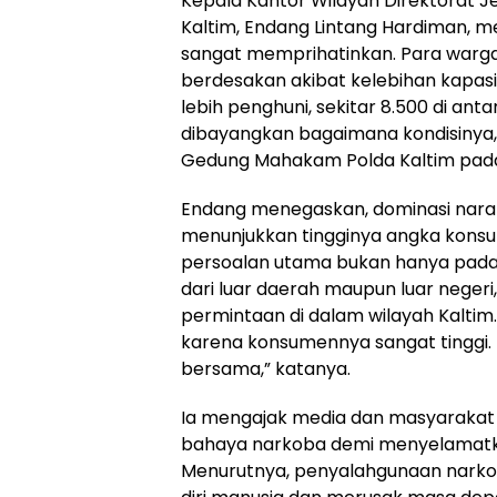
Kepala Kantor Wilayah Direktorat 
Kaltim, Endang Lintang Hardiman, m
sangat memprihatinkan. Para warga
berdesakan akibat kelebihan kapasita
lebih penghuni, sekitar 8.500 di ant
dibayangkan bagaimana kondisinya,” 
Gedung Mahakam Polda Kaltim pada h
Endang menegaskan, dominasi narap
menunjukkan tingginya angka konsum
persoalan utama bukan hanya pada
dari luar daerah maupun luar negeri,
permintaan di dalam wilayah Kaltim.
karena konsumennya sangat tinggi. I
bersama,” katanya.
Ia mengajak media dan masyarakat
bahaya narkoba demi menyelamatk
Menurutnya, penyalahgunaan narkot