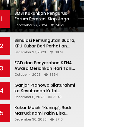
SMSI Kukuhkan Pengurus
1
Forum Pemred, Siap Jaga
Kualitas Media Daring di
September 27, 2024
5072
Indonesia
Simulasi Pemungutan Suara,
2
KPU Kukar Beri Perhatian
Penyandang Disabilitas
December 27, 2023
3879
FGD dan Penyerahan KTNA
3
Award Meriahkan Hari Tani
Nasional di Kukar
October 4, 2025
3594
Ganjar Pranowo Silaturahmi
4
ke Kesultanan Kutai
Kartanegara
December 6, 2023
3549
Kukar Masih “Kuning”, Rudi
5
Mas’ud: Kami Yakin Bisa
Menang di Pemilu 2024
December 30, 2023
2716