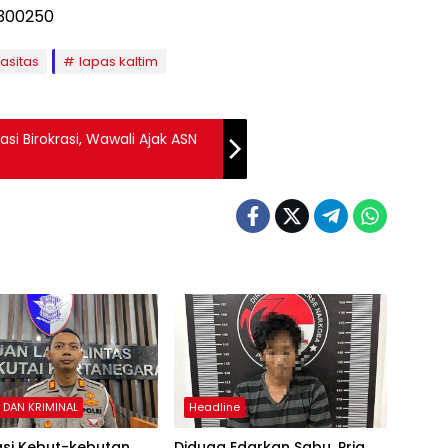
asitas
lapas kaltim
i Birokrasi, Wawali Ajak ASN
DAN KRIMINAL
Headline
asi Kebut-kebutan,
Diduga Edarkan Sabu, Pria