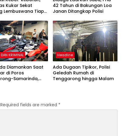
as Kukar Sekat
42 Tahun di Bakungan Loa
g Lembuswana Tiap
Janan Ditangkap Polisi
ekan
DAN KRIMINAL
Headline
uda Diamankan Saat
Ada Dugaan Tipikor, Polisi
iar di Poros
Geledah Rumah di
rong-Samarinda,
Tenggarong hingga Malam
itahan hingga 3
Required fields are marked
*