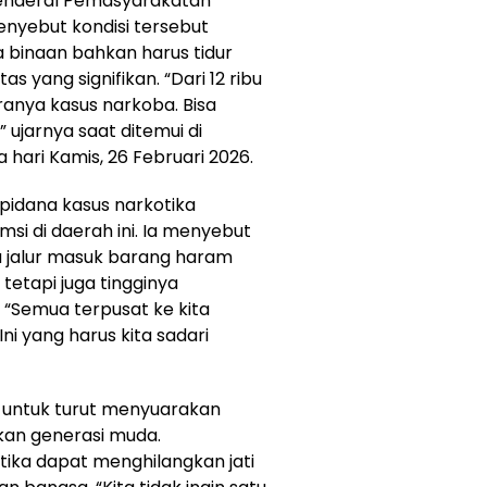
Jenderal Pemasyarakatan
enyebut kondisi tersebut
 binaan bahkan harus tidur
s yang signifikan. “Dari 12 ribu
aranya kasus narkoba. Bisa
ujarnya saat ditemui di
ari Kamis, 26 Februari 2026.
idana kasus narkotika
si di daerah ini. Ia menyebut
 jalur masuk barang haram
 tetapi juga tingginya
 “Semua terpusat ke kita
ni yang harus kita sadari
 untuk turut menyuarakan
an generasi muda.
ika dapat menghilangkan jati