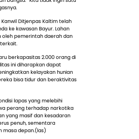
 bangsa. “Kita tidak ingin satu
gasnya.
Kanwil Ditjenpas Kaltim telah
nda ke kawasan Bayur. Lahan
n oleh pemerintah daerah dan
erkait.
ru berkapasitas 2.000 orang di
itas ini diharapkan dapat
eningkatkan kelayakan hunian
ka bisa tidur dan beraktivitas
ndisi lapas yang melebihi
hwa perang terhadap narkotika
an yang masif dan kesadaran
terus penuh, sementara
n masa depan.(las)