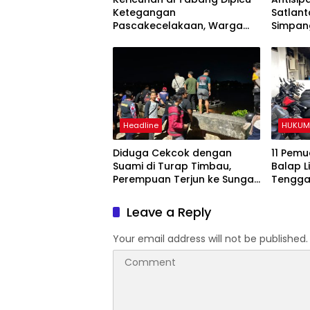
Ketegangan
Satlant
Pascakecelakaan, Warga
Simpan
Sempat Lakukan Sweeping
Akhir P
Headline
HUKUM 
Diduga Cekcok dengan
11 Pem
Suami di Turap Timbau,
Balap L
Perempuan Terjun ke Sungai
Tengga
Mahakam
Motor D
Bulan
Leave a Reply
Your email address will not be published.