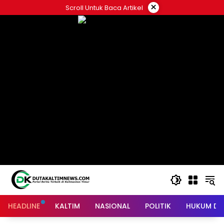
Skip
×
Scroll Untuk Baca Artikel
to
content
HEADLINE
KALTIM
NASIONAL
POLITIK
HUKUM DA