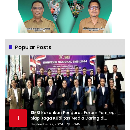
Popular Posts
SMSI Kukuhkan Pengurus Forum Pemred,
1
Siap Jaga Kualitas Media Daring di
Indonesia
September 27, 2024
5045