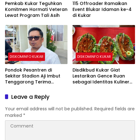
Pemkab Kukar Teguhkan
115 Offroader Ramaikan
Komitmen Hormati Veteran
Event Blukar Idaman ke-4
Lewat Program Tali Asih
di Kukar
DISKOMINFO KUKAR
DISKOMINFO KUKAR
Pondok Pesantren di
Disdikbud Kukar Giat
Sekitar Stadion Aji Imbut
Lestarikan Gence Ruan
Tenggarong Terima
sebagai Identitas Kuliner
Bantuan Pemerintah
Kutai
Leave a Reply
Your email address will not be published.
Required fields are
marked
*