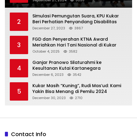
September 27, 2024
5055
Simulasi Pemungutan Suara, KPU Kukar
2
Beri Perhatian Penyandang Disabilitas
December 27, 2023
3867
FGD dan Penyerahan KTNA Award
3
Meriahkan Hari Tani Nasional di Kukar
October 4, 2025
3582
Ganjar Pranowo Silaturahmi ke
4
Kesultanan Kutai Kartanegara
December 6, 2023
3542
Kukar Masih “Kuning”, Rudi Mas’ud: Kami
5
Yakin Bisa Menang di Pemilu 2024
December 30, 2023
2710
Contact Info