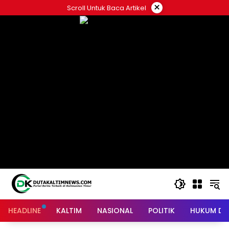
Skip
×
Scroll Untuk Baca Artikel
to
content
HEADLINE
KALTIM
NASIONAL
POLITIK
HUKUM DA