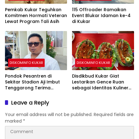
Pemkab Kukar Teguhkan
115 Offroader Ramaikan
Komitmen Hormati Veteran
Event Blukar Idaman ke-4
Lewat Program Tali Asih
di Kukar
DISKOMINFO KUKAR
DISKOMINFO KUKAR
Pondok Pesantren di
Disdikbud Kukar Giat
Sekitar Stadion Aji Imbut
Lestarikan Gence Ruan
Tenggarong Terima
sebagai Identitas Kuliner
Bantuan Pemerintah
Kutai
Leave a Reply
Your email address will not be published.
Required fields are
marked
*