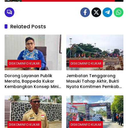
Related Posts
DISKOMINFO KUKAR
DISKOMINFO KUKAR
Dorong Layanan Publik
Jembatan Tenggarong
Merata, Bappeda Kukar
Masuki Tahap Akhir, Bukti
Kembangkan Konsep Mini
Nyata Komitmen Pemkab
MPP di Kecamatan
Kukar Bangun Infrastruktur
Terpadu
DISKOMINFO KUKAR
DISKOMINFO KUKAR