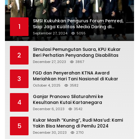
SMSI Kukuhkan Pengurus Forum Pemred,
1
Siap Jaga Kualitas Media Daring di
Indonesia
September 27, 2024
5055
Simulasi Pemungutan Suara, KPU Kukar
2
Beri Perhatian Penyandang Disabilitas
December 27, 2023
3867
FGD dan Penyerahan KTNA Award
3
Meriahkan Hari Tani Nasional di Kukar
October 4, 2025
3582
Ganjar Pranowo Silaturahmi ke
4
Kesultanan Kutai Kartanegara
December 6, 2023
3542
Kukar Masih “Kuning”, Rudi Mas’ud: Kami
5
Yakin Bisa Menang di Pemilu 2024
December 30, 2023
2710