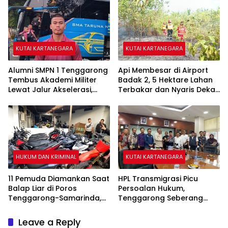
KUTAI KARTANEGARA
KUTAI KARTANEGARA
Alumni SMPN 1 Tenggarong
Api Membesar di Airport
Tembus Akademi Militer
Badak 2, 5 Hektare Lahan
Lewat Jalur Akselerasi,
Terbakar dan Nyaris Dekati
Jadi Kebanggaan Kukar
Pesantren
HUKUM DAN KRIMINAL
KUTAI KARTANEGARA
11 Pemuda Diamankan Saat
HPL Transmigrasi Picu
Balap Liar di Poros
Persoalan Hukum,
Tenggarong-Samarinda,
Tenggarong Seberang
Motor Ditahan hingga 3
Jadi Wilayah dengan
Bulan
Permasalahan Terbanyak
Leave a Reply
di Kukar