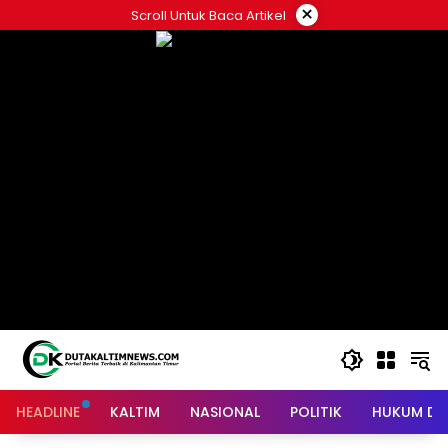
Skip
×
Scroll Untuk Baca Artikel
to
content
HEADLINE
KALTIM
NASIONAL
POLITIK
HUKUM DA