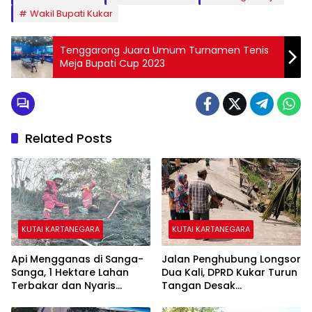
Wakil Bupati Kukar
Tenggarong Juara Umum Turnamen Tenis
Meja Bupati Cup 2023
Related Posts
KUTAI KARTANEGARA
KUTAI KARTANEGARA
Api Mengganas di Sanga-
Jalan Penghubung Longsor
Sanga, 1 Hektare Lahan
Dua Kali, DPRD Kukar Turun
Terbakar dan Nyaris
Tangan Desak
Sambar Rumah Warga
Penanganan Darurat