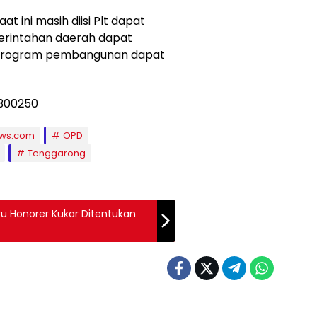
t ini masih diisi Plt dapat
merintahan daerah dapat
n program pembangunan dapat
ews.com
OPD
Tenggarong
ru Honorer Kukar Ditentukan