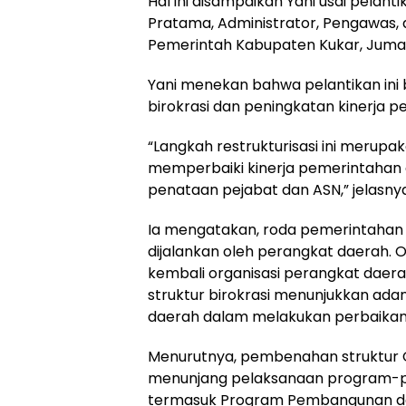
Hal ini disampaikan Yani usai pelant
Pratama, Administrator, Pengawas, d
Pemerintah Kabupaten Kukar, Jumat
Yani menekan bahwa pelantikan ini
birokrasi dan peningkatan kinerja 
“Langkah restrukturisasi ini merup
memperbaiki kinerja pemerintahan 
penataan pejabat dan ASN,” jelasnya
Ia mengatakan, roda pemerintahan
dijalankan oleh perangkat daerah. O
kembali organisasi perangkat dae
struktur birokrasi menunjukkan ada
daerah dalam melakukan perbaikan
Menurutnya, pembenahan struktur 
menunjang pelaksanaan program-pr
termasuk Program Pembangunan da