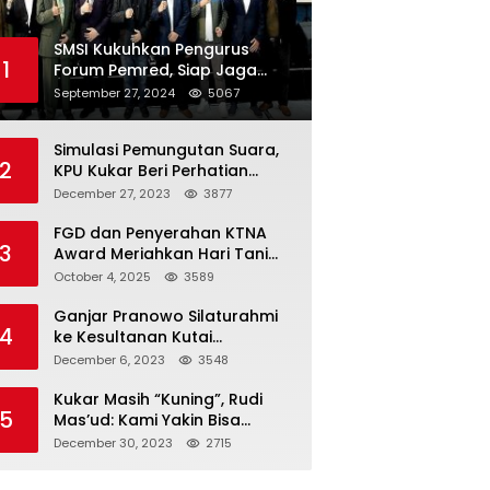
SMSI Kukuhkan Pengurus
1
Forum Pemred, Siap Jaga
Kualitas Media Daring di
September 27, 2024
5067
Indonesia
Simulasi Pemungutan Suara,
2
KPU Kukar Beri Perhatian
Penyandang Disabilitas
December 27, 2023
3877
FGD dan Penyerahan KTNA
3
Award Meriahkan Hari Tani
Nasional di Kukar
October 4, 2025
3589
Ganjar Pranowo Silaturahmi
4
ke Kesultanan Kutai
Kartanegara
December 6, 2023
3548
Kukar Masih “Kuning”, Rudi
5
Mas’ud: Kami Yakin Bisa
Menang di Pemilu 2024
December 30, 2023
2715