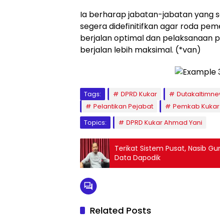
Ia berharap jabatan-jabatan yang saa
segera didefinitifkan agar roda pe
berjalan optimal dan pelaksanaa
berjalan lebih maksimal. (*van)
Tags:
DPRD Kukar
Dutakaltimn
Pelantikan Pejabat
Pemkab Kukar
Topics:
DPRD Kukar Ahmad Yani
Terikat Sistem Pusat, Nasib Gu
Data Dapodik
Related Posts