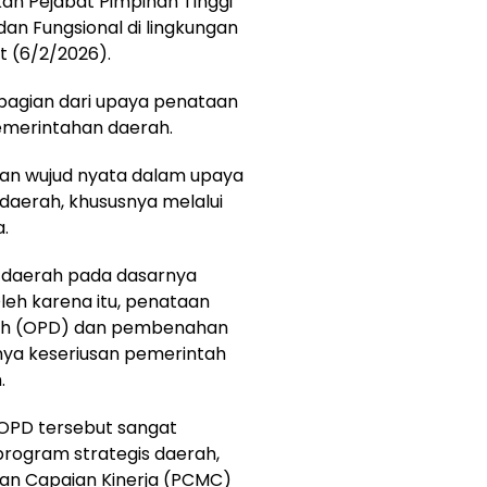
ikan Pejabat Pimpinan Tinggi
an Fungsional di lingkungan
 (6/2/2026).
 bagian dari upaya penataan
pemerintahan daerah.
akan wujud nyata dalam upaya
daerah, khususnya melalui
.
 daerah pada dasarnya
leh karena itu, penataan
rah (OPD) dan pembenahan
nya keseriusan pemerintah
.
OPD tersebut sangat
ogram strategis daerah,
n Capaian Kinerja (PCMC)