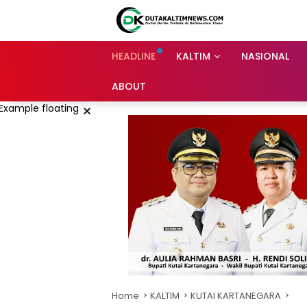
Skip
to
content
HEADLINE
KALTIM
NASIONAL
ABOUT
×
Home
KALTIM
KUTAI KARTANEGARA