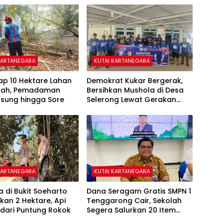
KARTANEGARA
KUTAI KARTANEGARA
ap 10 Hektare Lahan
Demokrat Kukar Bergerak,
ipah, Pemadaman
Bersihkan Mushola di Desa
gsung hingga Sore
Selerong Lewat Gerakan
Langit Biru Indonesia Asri
KARTANEGARA
KUTAI KARTANEGARA
a di Bukit Soeharto
Dana Seragam Gratis SMPN 1
an 2 Hektare, Api
Tenggarong Cair, Sekolah
dari Puntung Rokok
Segera Salurkan 20 Item
Perlengkapan Siswa Baru