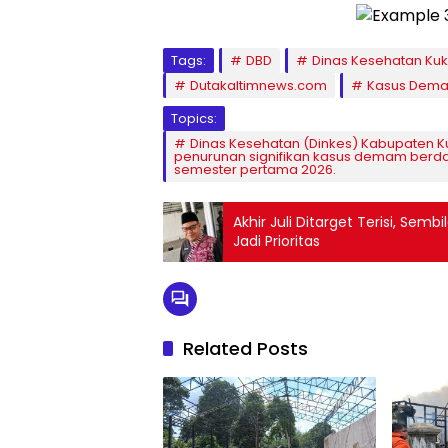
Tags:
DBD
Dinas Kesehatan Kuk
Dutakaltimnews.com
Kasus Dema
Topics:
Dinas Kesehatan (Dinkes) Kabupaten K
penurunan signifikan kasus demam berd
semester pertama 2026.
Akhir Juli Ditarget Terisi, Sem
Jadi Prioritas
Related Posts