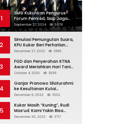
SMSI Kukuhkan Pengurus
1
Forum Pemred, Siap Jaga
Kualitas Media Daring di
September 27, 2024
5076
Indonesia
Simulasi Pemungutan Suara,
2
KPU Kukar Beri Perhatian
Penyandang Disabilitas
December 27, 2023
3885
FGD dan Penyerahan KTNA
3
Award Meriahkan Hari Tani
Nasional di Kukar
October 4, 2025
3599
Ganjar Pranowo Silaturahmi
4
ke Kesultanan Kutai
Kartanegara
December 6, 2023
3552
Kukar Masih “Kuning”, Rudi
5
Mas’ud: Kami Yakin Bisa
Menang di Pemilu 2024
December 30, 2023
2717