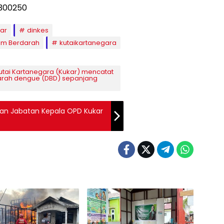
ar
dinkes
m Berdarah
kutaikartanegara
utai Kartanegara (Kukar) mencatat
arah dengue (DBD) sepanjang
bilan Jabatan Kepala OPD Kukar