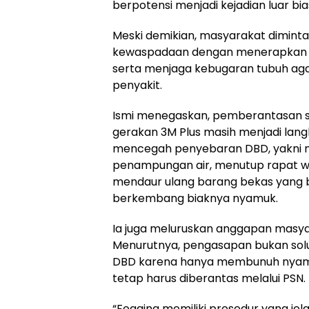
berpotensi menjadi kejadian luar bia
Meski demikian, masyarakat dimint
kewaspadaan dengan menerapkan po
serta menjaga kebugaran tubuh aga
penyakit.
Ismi menegaskan, pemberantasan s
gerakan 3M Plus masih menjadi lang
mencegah penyebaran DBD, yakni
penampungan air, menutup rapat wa
mendaur ulang barang bekas yang 
berkembang biaknya nyamuk.
Ia juga meluruskan anggapan masya
Menurutnya, pengasapan bukan sol
DBD karena hanya membunuh nyamu
tetap harus diberantas melalui PSN.
“Fogging memiliki prosedur yang jela