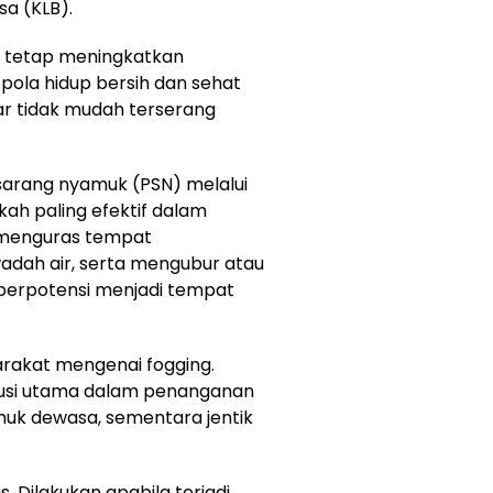
sa (KLB).
a tetap meningkatkan
la hidup bersih dan sehat
r tidak mudah terserang
arang nyamuk (PSN) melalui
kah paling efektif dalam
 menguras tempat
dah air, serta mengubur atau
berpotensi menjadi tempat
rakat mengenai fogging.
usi utama dalam penanganan
k dewasa, sementara jentik
s. Dilakukan apabila terjadi