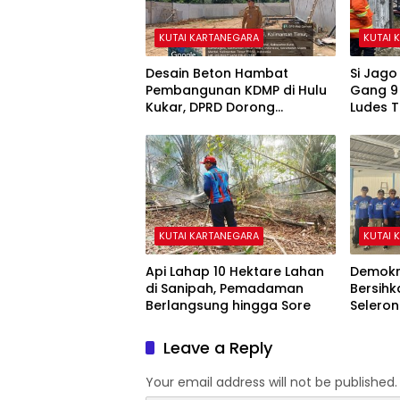
KUTAI KARTANEGARA
KUTAI 
Desain Beton Hambat
Si Jag
Pembangunan KDMP di Hulu
Gang 9
Kukar, DPRD Dorong
Ludes 
Pemerintah Cari Solusi
KUTAI KARTANEGARA
KUTAI 
Api Lahap 10 Hektare Lahan
Demokr
di Sanipah, Pemadaman
Bersihk
Berlangsung hingga Sore
Selero
Langit 
Leave a Reply
Your email address will not be published.