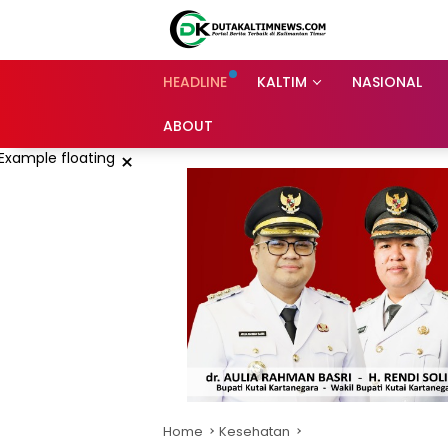
Skip
to
content
HEADLINE
KALTIM
NASIONAL
ABOUT
×
Home
Kesehatan