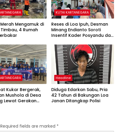
KARTANEGARA
KUTAI KARTANEGARA
o Merah Mengamuk di
Reses di Loa Ipuh, Desman
 Timbau, 4 Rumah
Minang Endianto Soroti
Terbakar
Insentif Kader Posyandu dan
Irigasi Pertanian
KARTANEGARA
Headline
at Kukar Bergerak,
Diduga Edarkan Sabu, Pria
an Mushola di Desa
42 Tahun di Bakungan Loa
ng Lewat Gerakan
Janan Ditangkap Polisi
Biru Indonesia Asri
Required fields are marked
*