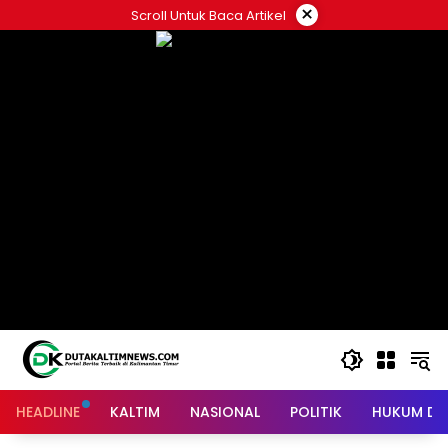
Skip
×
Scroll Untuk Baca Artikel
to
content
HEADLINE
KALTIM
NASIONAL
POLITIK
HUKUM DA