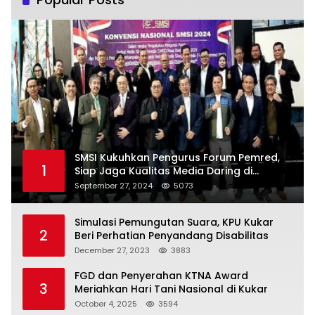
SMSI Kukuhkan Pengurus Forum Pemred,
1
Siap Jaga Kualitas Media Daring di
Indonesia
September 27, 2024
5073
Simulasi Pemungutan Suara, KPU Kukar
2
Beri Perhatian Penyandang Disabilitas
December 27, 2023
3883
FGD dan Penyerahan KTNA Award
3
Meriahkan Hari Tani Nasional di Kukar
October 4, 2025
3594