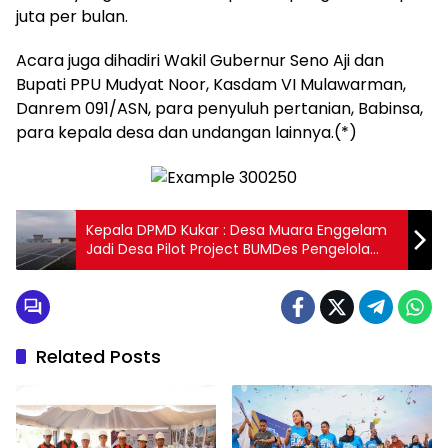
juta per bulan.
Acara juga dihadiri Wakil Gubernur Seno Aji dan
Bupati PPU Mudyat Noor, Kasdam VI Mulawarman,
Danrem 091/ASN, para penyuluh pertanian, Babinsa,
para kepala desa dan undangan lainnya.(*)
Kepala DPMD Kukar : Desa Muara Enggelam
Jadi Desa Pilot Project BUMDes Pengelola
PLTS Komunal
Related Posts