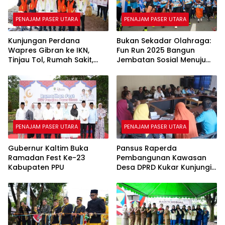
PENAJAM PASER UTARA
PENAJAM PASER UTARA
Kunjungan Perdana
Bukan Sekadar Olahraga:
Wapres Gibran ke IKN,
Fun Run 2025 Bangun
Tinjau Tol, Rumah Sakit,
Jembatan Sosial Menuju
hingga ASN Tower
Ibu Kota Nusantara
PENAJAM PASER UTARA
PENAJAM PASER UTARA
Gubernur Kaltim Buka
Pansus Raperda
Ramadan Fest Ke-23
Pembangunan Kawasan
Kabupaten PPU
Desa DPRD Kukar Kunjungi
PPU