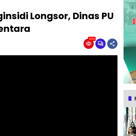
insidi Longsor, Dinas PU
entara
494