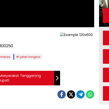
imnews
jalan longsor
 Masyarakat Tenggarong
Bupati