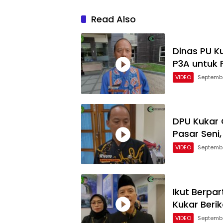
Read Also
Dinas PU K
P3A untuk P
VIDEO
Septembe
DPU Kukar 
Pasar Seni
VIDEO
Septembe
Ikut Berpar
Kukar Beri
VIDEO
Septembe