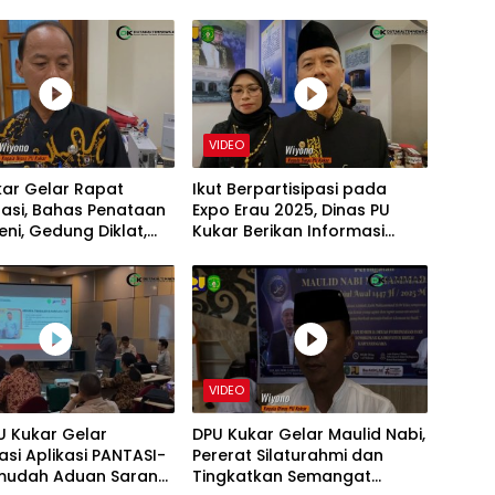
VIDEO
kar Gelar Rapat
Ikut Berpartisipasi pada
asi, Bahas Penataan
Expo Erau 2025, Dinas PU
eni, Gedung Diklat,
Kukar Berikan Informasi
kolah Rakyat
Terkait Pembangunan
VIDEO
U Kukar Gelar
DPU Kukar Gelar Maulid Nabi,
sasi Aplikasi PANTASI-
Pererat Silaturahmi dan
rmudah Aduan Sarana
Tingkatkan Semangat