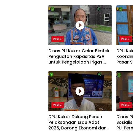
VIDEO
VIDEO
Dinas PU Kukar Gelar Bimtek
DPU Ku
Penguatan Kapasitas P3A
Koordin
untuk Pengelolaan Irigasi
Pasar S
Berkelanjutan
dan Se
VIDEO
VIDEO
DPU Kukar Dukung Penuh
Dinas P
Pelaksanaan Erau Adat
Sosiali
2025, Dorong Ekonomi dan
PU, Pe