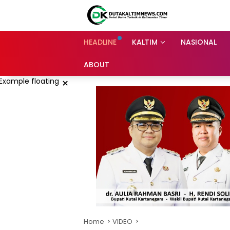
Skip
to
content
HEADLINE
KALTIM
NASIONAL
ABOUT
×
Home
VIDEO