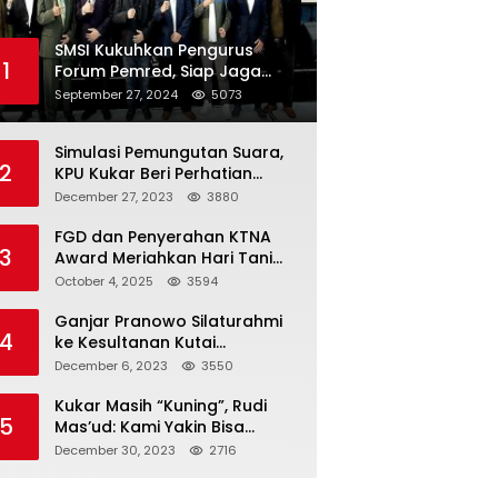
SMSI Kukuhkan Pengurus
1
Forum Pemred, Siap Jaga
Kualitas Media Daring di
September 27, 2024
5073
Indonesia
Simulasi Pemungutan Suara,
2
KPU Kukar Beri Perhatian
Penyandang Disabilitas
December 27, 2023
3880
FGD dan Penyerahan KTNA
3
Award Meriahkan Hari Tani
Nasional di Kukar
October 4, 2025
3594
Ganjar Pranowo Silaturahmi
4
ke Kesultanan Kutai
Kartanegara
December 6, 2023
3550
Kukar Masih “Kuning”, Rudi
5
Mas’ud: Kami Yakin Bisa
Menang di Pemilu 2024
December 30, 2023
2716