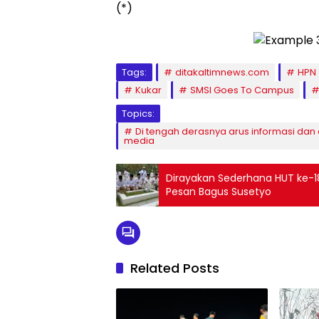
(*)
Tags:
ditakaltimnews.com
HPN
Kukar
SMSI Goes To Campus
Topics:
Di tengah derasnya arus informasi da
media
Dirayakan Sederhana HUT ke-18 
Pesan Bagus Susetyo
Related Posts