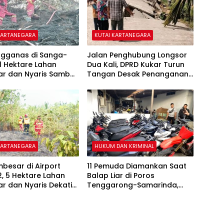
KARTANEGARA
KUTAI KARTANEGARA
ngganas di Sanga-
Jalan Penghubung Longsor
1 Hektare Lahan
Dua Kali, DPRD Kukar Turun
ar dan Nyaris Sambar
Tangan Desak Penanganan
 Warga
Darurat
KARTANEGARA
HUKUM DAN KRIMINAL
besar di Airport
11 Pemuda Diamankan Saat
, 5 Hektare Lahan
Balap Liar di Poros
r dan Nyaris Dekati
Tenggarong-Samarinda,
ren
Motor Ditahan hingga 3
Bulan