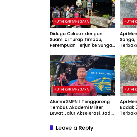
KUTAI KARTANEGARA
KUTAI 
Diduga Cekcok dengan
Api Me
Suami di Turap Timbau,
Sanga, 
Perempuan Terjun ke Sungai
Terbak
Mahakam
Rumah
KUTAI KARTANEGARA
KUTAI 
Alumni SMPN 1 Tenggarong
Api Mem
Tembus Akademi Militer
Badak 2
Lewat Jalur Akselerasi, Jadi
Terbaka
Kebanggaan Kukar
Pesant
Leave a Reply