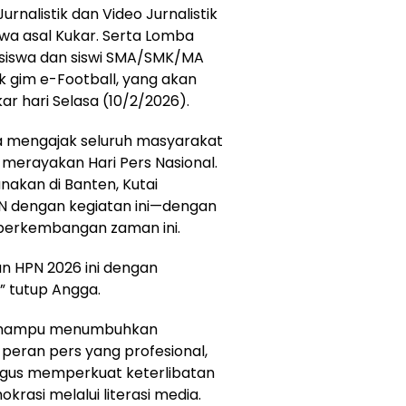
urnalistik dan Video Jurnalistik
wa asal Kukar. Serta Lomba
i siswa dan siswi SMA/SMK/MA
k gim e-Football, yang akan
r hari Selasa (10/2/2026).
gga mengajak seluruh masyarakat
t merayakan Hari Pers Nasional.
nakan di Banten, Kutai
N dengan kegiatan ini—dengan
 perkembangan zaman ini.
n HPN 2026 ini dengan
” tutup Angga.
an mampu menumbuhkan
 peran pers yang profesional,
aligus memperkuat keterlibatan
asi melalui literasi media.