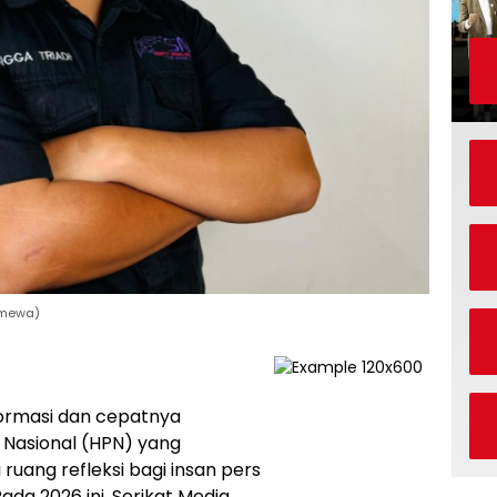
timewa)
nformasi dan cepatnya
 Nasional (HPN) yang
 ruang refleksi bagi insan pers
ada 2026 ini, Serikat Media