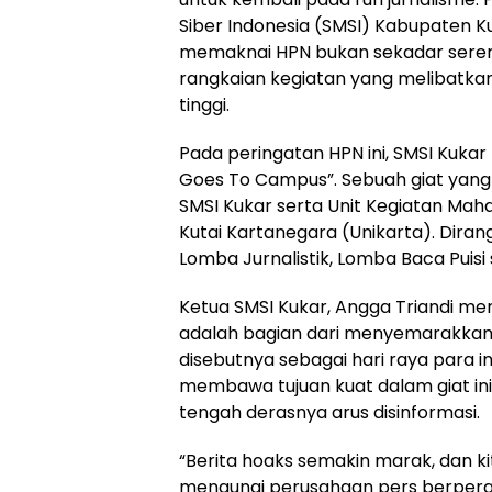
Siber Indonesia (SMSI) Kabupaten K
memaknai HPN bukan sekadar seremo
rangkaian kegiatan yang melibatkan
tinggi.
Pada peringatan HPN ini, SMSI Kuka
Goes To Campus”. Sebuah giat yang
SMSI Kukar serta Unit Kegiatan Maha
Kutai Kartanegara (Unikarta). Diran
Lomba Jurnalistik, Lomba Baca Puisi
Ketua SMSI Kukar, Angga Triandi me
adalah bagian dari menyemarakkan 
disebutnya sebagai hari raya para i
membawa tujuan kuat dalam giat in
tengah derasnya arus disinformasi.
“Berita hoaks semakin marak, dan ki
menaungi perusahaan pers berperan 