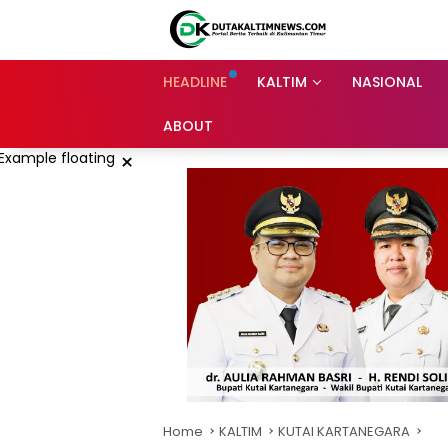
Skip
to
content
HEADLINE
KALTIM
NASIONAL
ABOUT
×
Home
KALTIM
KUTAI KARTANEGARA