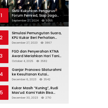
SMSI Kukuhkan Pengurus
1
Forum Pemred, Siap Jaga
Kualitas Media Daring di
September 27, 2024
5055
Indonesia
Simulasi Pemungutan Suara,
2
KPU Kukar Beri Perhatian
Penyandang Disabilitas
December 27, 2023
3867
FGD dan Penyerahan KTNA
3
Award Meriahkan Hari Tani
Nasional di Kukar
October 4, 2025
3582
Ganjar Pranowo Silaturahmi
4
ke Kesultanan Kutai
Kartanegara
December 6, 2023
3542
Kukar Masih “Kuning”, Rudi
5
Mas’ud: Kami Yakin Bisa
Menang di Pemilu 2024
December 30, 2023
2710