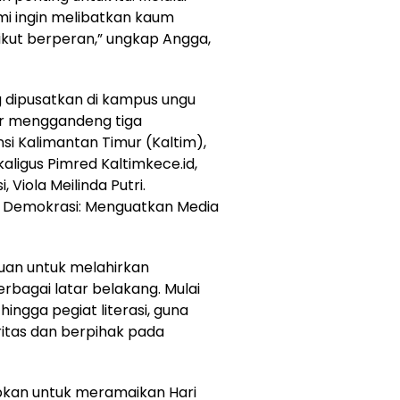
mi ingin melibatkan kaum
ikut berperan,” ungkap Angga,
g dipusatkan di kampus ungu
kar menggandeng tiga
si Kalimantan Timur (Kaltim),
aligus Pimred Kaltimkece.id,
, Viola Meilinda Putri.
 Demokrasi: Menguatkan Media
juan untuk melahirkan
berbagai latar belakang. Mulai
 hingga pegiat literasi, guna
itas dan berpihak pada
iapkan untuk meramaikan Hari