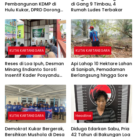
Pembangunan KDMP di
di Gang 9 Timbau, 4
Hulu Kukar, DPRD Dorong
Rumah Ludes Terbakar
Pemerintah Cari Solusi
KUTAI KARTANEGARA
KUTAI KARTANEGARA
Reses di Loa Ipuh, Desman
Api Lahap 10 Hektare Lahan
Minang Endianto Soroti
di Sanipah, Pemadaman
Insentif Kader Posyandu
Berlangsung hingga Sore
dan Irigasi Pertanian
KUTAI KARTANEGARA
Headline
Demokrat Kukar Bergerak,
Diduga Edarkan Sabu, Pria
Bersihkan Mushola di Desa
42 Tahun di Bakungan Loa