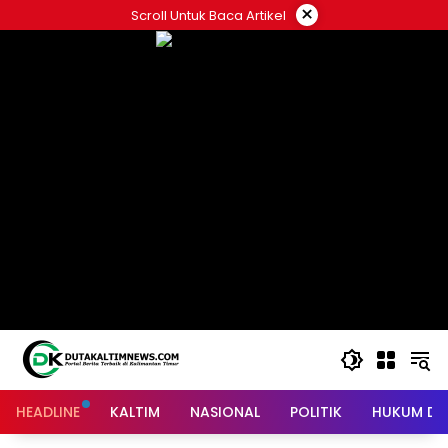
Skip
×
Scroll Untuk Baca Artikel
to
content
HEADLINE
KALTIM
NASIONAL
POLITIK
HUKUM DA