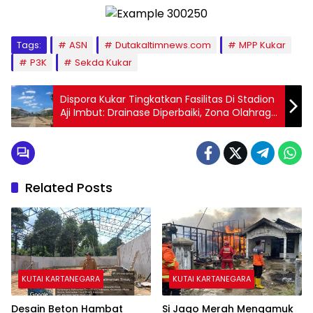
Tags:
ASN
Dutakaltimnews.com
MPP Kukar
P3K
Sekda Kukar
Dispora Kukar Tingkatkan Fasilitas Di Stadion
Aji Imbut: Drainase Diperbaiki, Zona Olahraga
Tradisional Disiapkan
Related Posts
KUTAI KARTANEGARA
KUTAI KARTANEGARA
Desain Beton Hambat
Si Jago Merah Mengamuk