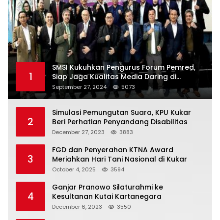
SMSI Kukuhkan Pengurus Forum Pemred,
1
Siap Jaga Kualitas Media Daring di
Indonesia
September 27, 2024
5073
Simulasi Pemungutan Suara, KPU Kukar
2
Beri Perhatian Penyandang Disabilitas
December 27, 2023
3883
FGD dan Penyerahan KTNA Award
3
Meriahkan Hari Tani Nasional di Kukar
October 4, 2025
3594
Ganjar Pranowo Silaturahmi ke
4
Kesultanan Kutai Kartanegara
December 6, 2023
3550