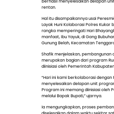
berhasil menyelesaikan delapan un
rentan.
Hal itu disampaikannya usai Peresm
Layak Huni Kolaborasi Polres Kuka
rangka memperingati Hari Bhayang
manfaat, Ibu Yayuk, di Gang Bubuhan
Gunung Belah, Kecamatan Tenggaron
Shafik menjelaskan, pembangunan 
merupakan bagian dari program Ru
diinisiasi oleh Pemerintah Kabupaten
“Hari ini kami berkolaborasi dengan 
menyelesaikan delapan unit progra
Program ini memang diinisiasi oleh
melalui Bapak Bupati,” ujarnya.
Ia mengungkapkan, proses pembang
diselesaikan dalam waktu sekitar s