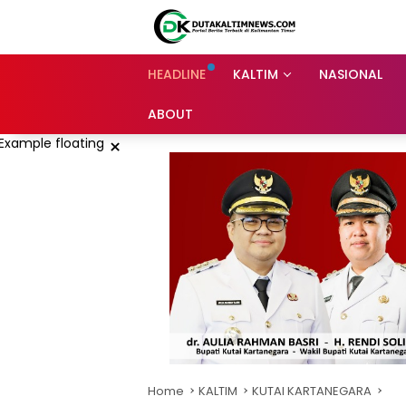
Skip
to
content
HEADLINE
KALTIM
NASIONAL
ABOUT
×
Home
KALTIM
KUTAI KARTANEGARA