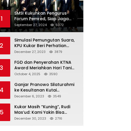
SMSI Kukuhkan Pengurus
1
Forum Pemred, Siap Jaga
Kualitas Media Daring di
September 27, 2024
5072
Indonesia
Simulasi Pemungutan Suara,
2
KPU Kukar Beri Perhatian
Penyandang Disabilitas
December 27, 2023
3879
FGD dan Penyerahan KTNA
3
Award Meriahkan Hari Tani
Nasional di Kukar
October 4, 2025
3590
Ganjar Pranowo Silaturahmi
4
ke Kesultanan Kutai
Kartanegara
December 6, 2023
3549
Kukar Masih “Kuning”, Rudi
5
Mas’ud: Kami Yakin Bisa
Menang di Pemilu 2024
December 30, 2023
2716