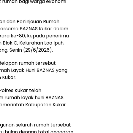
it rumah bagi warga ekonomi
ian dan Peninjauan Rumah
r bersama BAZNAS Kukar dalam
kara ke-80, kepada penerima
 Blok C, Kelurahan Loa Ipuh,
g, Senin (29/6/2026).
delapan rumah tersebut
mah Layak Huni BAZNAS yang
 Kukar.
Polres Kukar telah
m rumah layak huni BAZNAS.
 Pemerintah Kabupaten Kukar
unan seluruh rumah tersebut
atu bulan dengan total anggaran