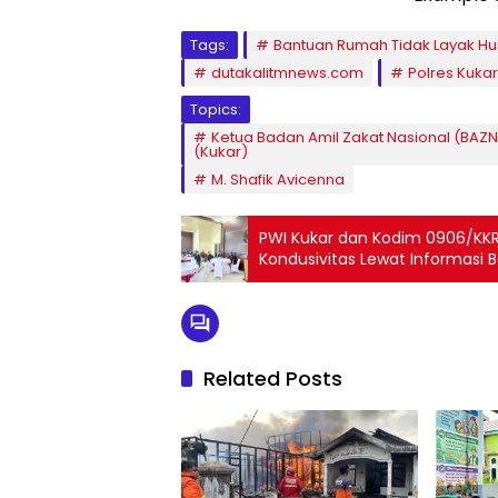
Tags:
Bantuan Rumah Tidak Layak Hu
dutakalitmnews.com
Polres Kukar
Topics:
Ketua Badan Amil Zakat Nasional (BAZ
(Kukar)
M. Shafik Avicenna
PWI Kukar dan Kodim 0906/KKR 
Kondusivitas Lewat Informasi 
Related Posts