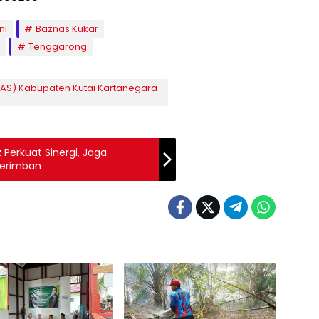
ni
Baznas Kukar
Tenggarong
NAS) Kabupaten Kutai Kartanegara
Perkuat Sinergi, Jaga
Berimban