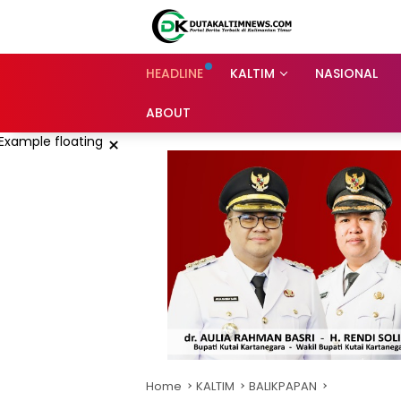
Skip
to
content
HEADLINE
KALTIM
NASIONAL
ABOUT
×
Home
KALTIM
BALIKPAPAN