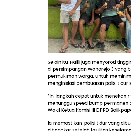
Selain itu, Halili juga menyoroti tingg
di persimpangan Wonorejo 3 yang be
permukiman warga. Untuk meminimal
menginisiasi pembuatan polisi tidur 
“Ini langkah cepat untuk menekan ri
menunggu speed bump permanen dar
Wakil Ketua Komisi III DPRD Balikpap
Ia memastikan, polisi tidur yang dib
dibongkar setelah fasilitas keselam