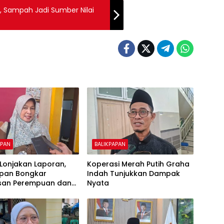
, Sampah Jadi Sumber Nilai
APAN
BALIKPAPAN
k Lonjakan Laporan,
Koperasi Merah Putih Graha
apan Bongkar
Indah Tunjukkan Dampak
san Perempuan dan
Nyata