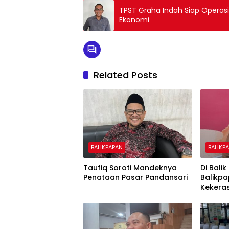
TPST Graha Indah Siap Operasi
Ekonomi
Related Posts
BALIKPAPAN
BALIKP
Taufiq Soroti Mandeknya
Di Bali
Penataan Pasar Pandansari
Balikp
Kekera
Anak