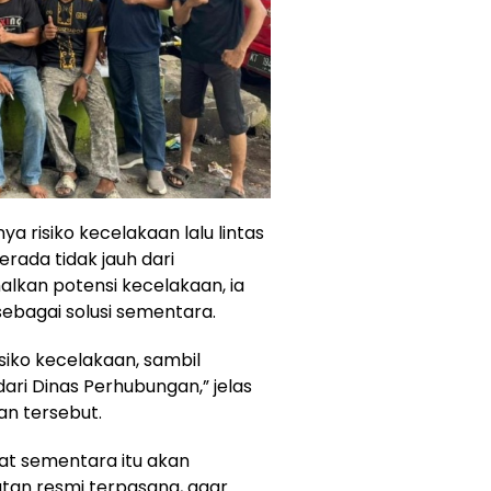
inya risiko kecelakaan lalu lintas
rada tidak jauh dari
kan potensi kecelakaan, ia
sebagai solusi sementara.
siko kecelakaan, sambil
i Dinas Perhubungan,” jelas
an tersebut.
uat sementara itu akan
atan resmi terpasang, agar