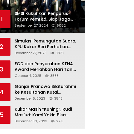
SMSI Kukuhkan Pengurus
1
Forum Pemred, Siap Jaga
Kualitas Media Daring di
September 27, 2024
5062
Indonesia
Simulasi Pemungutan Suara,
2
KPU Kukar Beri Perhatian
Penyandang Disabilitas
December 27, 2023
3873
FGD dan Penyerahan KTNA
3
Award Meriahkan Hari Tani
Nasional di Kukar
October 4, 2025
3588
Ganjar Pranowo Silaturahmi
4
ke Kesultanan Kutai
Kartanegara
December 6, 2023
3545
Kukar Masih “Kuning”, Rudi
5
Mas’ud: Kami Yakin Bisa
Menang di Pemilu 2024
December 30, 2023
2713