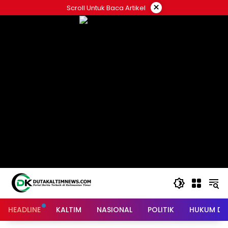
Skip
×
Scroll Untuk Baca Artikel
to
content
HEADLINE
KALTIM
NASIONAL
POLITIK
HUKUM DA