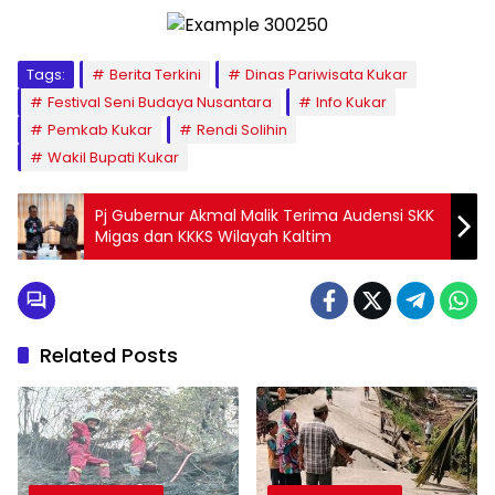
Tags:
Berita Terkini
Dinas Pariwisata Kukar
Festival Seni Budaya Nusantara
Info Kukar
Pemkab Kukar
Rendi Solihin
Wakil Bupati Kukar
Pj Gubernur Akmal Malik Terima Audensi SKK
Migas dan KKKS Wilayah Kaltim
Related Posts