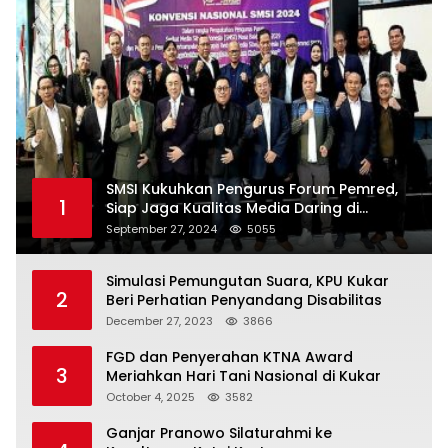
SMSI Kukuhkan Pengurus Forum Pemred,
1
Siap Jaga Kualitas Media Daring di
Indonesia
September 27, 2024
5055
Simulasi Pemungutan Suara, KPU Kukar
2
Beri Perhatian Penyandang Disabilitas
December 27, 2023
3866
FGD dan Penyerahan KTNA Award
3
Meriahkan Hari Tani Nasional di Kukar
October 4, 2025
3582
Ganjar Pranowo Silaturahmi ke