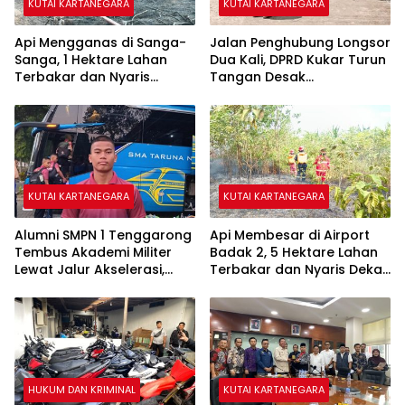
KUTAI KARTANEGARA
KUTAI KARTANEGARA
Api Mengganas di Sanga-
Jalan Penghubung Longsor
Sanga, 1 Hektare Lahan
Dua Kali, DPRD Kukar Turun
Terbakar dan Nyaris
Tangan Desak
Sambar Rumah Warga
Penanganan Darurat
KUTAI KARTANEGARA
KUTAI KARTANEGARA
Alumni SMPN 1 Tenggarong
Api Membesar di Airport
Tembus Akademi Militer
Badak 2, 5 Hektare Lahan
Lewat Jalur Akselerasi,
Terbakar dan Nyaris Dekati
Jadi Kebanggaan Kukar
Pesantren
HUKUM DAN KRIMINAL
KUTAI KARTANEGARA