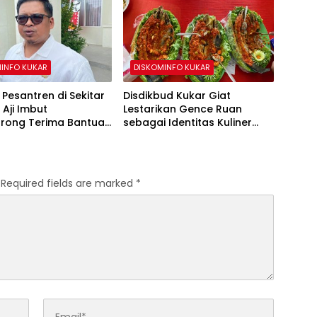
INFO KUKAR
DISKOMINFO KUKAR
Pesantren di Sekitar
Disdikbud Kukar Giat
 Aji Imbut
Lestarikan Gence Ruan
rong Terima Bantuan
sebagai Identitas Kuliner
ntah
Kutai
Required fields are marked
*