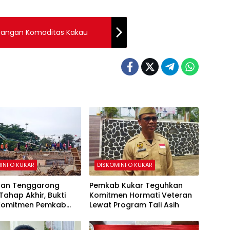
bangan Komoditas Kakau
INFO KUKAR
DISKOMINFO KUKAR
an Tenggarong
Pemkab Kukar Teguhkan
Tahap Akhir, Bukti
Komitmen Hormati Veteran
Komitmen Pemkab
Lewat Program Tali Asih
angun Infrastruktur
u