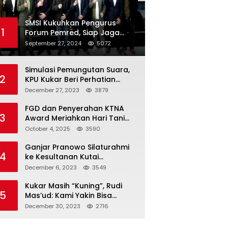
SMSI Kukuhkan Pengurus
1
Forum Pemred, Siap Jaga
Kualitas Media Daring di
September 27, 2024
5072
Indonesia
Simulasi Pemungutan Suara,
2
KPU Kukar Beri Perhatian
Penyandang Disabilitas
December 27, 2023
3879
FGD dan Penyerahan KTNA
3
Award Meriahkan Hari Tani
Nasional di Kukar
October 4, 2025
3590
Ganjar Pranowo Silaturahmi
4
ke Kesultanan Kutai
Kartanegara
December 6, 2023
3549
Kukar Masih “Kuning”, Rudi
5
Mas’ud: Kami Yakin Bisa
Menang di Pemilu 2024
December 30, 2023
2716