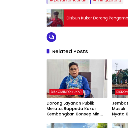
pasar ramadhan
Tenggarong
Disbun Kukar Dorong Pengem
Related Posts
DISKOMINFO KUKAR
DISKOM
Dorong Layanan Publik
Jembat
Merata, Bappeda Kukar
Masuki 
Kembangkan Konsep Mini
Nyata 
MPP di Kecamatan
Kukar B
Terpad