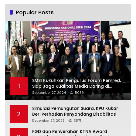
Popular Posts
SMSI Kukuhkan Pengurus Forum Pemred,
1
Siap Jaga Kualitas Media Daring di
Indonesia
September 27, 2024
5059
Simulasi Pemungutan Suara, KPU Kukar
2
Beri Perhatian Penyandang Disabilitas
December 27, 2023
3871
FGD dan Penyerahan KTNA Award