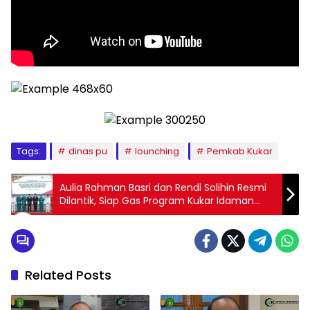
Tags:
dinas pu
lounching
Pemkab Kukar
Aulia Rahman Basri dan Rendi Solihin Resmi
Dilantik, Siap Gas Program Kukar Idaman
Terbaik
Related Posts