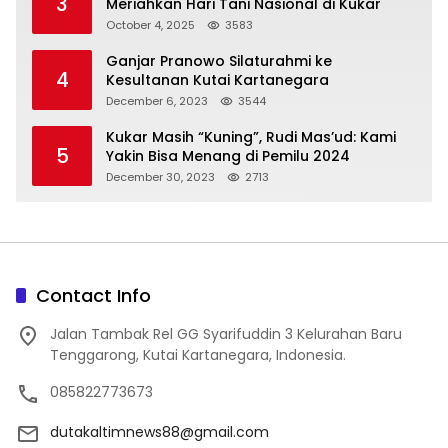
3
Meriahkan Hari Tani Nasional di Kukar
October 4, 2025
3583
Ganjar Pranowo Silaturahmi ke
4
Kesultanan Kutai Kartanegara
December 6, 2023
3544
Kukar Masih “Kuning”, Rudi Mas’ud: Kami
5
Yakin Bisa Menang di Pemilu 2024
December 30, 2023
2713
Contact Info
Jalan Tambak Rel GG Syarifuddin 3 Kelurahan Baru
Tenggarong, Kutai Kartanegara, Indonesia.
085822773673
dutakaltimnews88@gmail.com