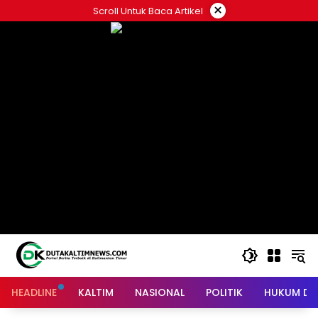
Skip
×
Scroll Untuk Baca Artikel
to
content
HEADLINE
KALTIM
NASIONAL
POLITIK
HUKUM DA