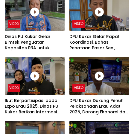
VIDEO
VIDEO
Dinas PU Kukar Gelar
DPU Kukar Gelar Rapat
Bimtek Penguatan
Koordinasi, Bahas
Kapasitas P3A untuk
Penataan Pasar Seni,
Pengelolaan Irigasi
Gedung Diklat, dan
Berkelanjutan
Sekolah Rakyat
VIDEO
VIDEO
Ikut Berpartisipasi pada
DPU Kukar Dukung Penuh
Expo Erau 2025, Dinas PU
Pelaksanaan Erau Adat
Kukar Berikan Informasi
2025, Dorong Ekonomi dan
Terkait Pembangunan
Pelestarian Budaya