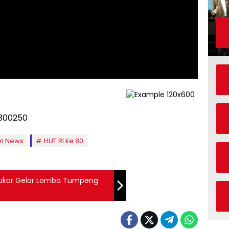
im News
HUT RI ke 80
 Kukar Gelar Lomba Tumpeng