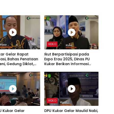
VIDEO
kar Gelar Rapat
Ikut Berpartisipasi pada
asi, Bahas Penataan
Expo Erau 2025, Dinas PU
eni, Gedung Diklat,
Kukar Berikan Informasi
kolah Rakyat
Terkait Pembangunan
VIDEO
U Kukar Gelar
DPU Kukar Gelar Maulid Nabi,