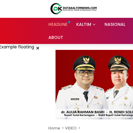
Skip
to
content
HEADLINE
KALTIM
NASIONAL
ABOUT
×
Home
VIDEO