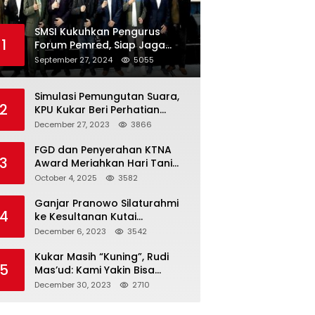
SMSI Kukuhkan Pengurus
1
Forum Pemred, Siap Jaga
Kualitas Media Daring di
September 27, 2024
5055
Indonesia
Simulasi Pemungutan Suara,
2
KPU Kukar Beri Perhatian
Penyandang Disabilitas
December 27, 2023
3866
FGD dan Penyerahan KTNA
3
Award Meriahkan Hari Tani
Nasional di Kukar
October 4, 2025
3582
Ganjar Pranowo Silaturahmi
4
ke Kesultanan Kutai
Kartanegara
December 6, 2023
3542
Kukar Masih “Kuning”, Rudi
5
Mas’ud: Kami Yakin Bisa
Menang di Pemilu 2024
December 30, 2023
2710