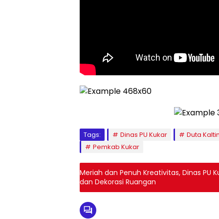
Tags:
Dinas PU Kukar
Duta Kalt
Pemkab Kukar
Meriah dan Penuh Kreativitas, Dinas PU
dan Dekorasi Ruangan