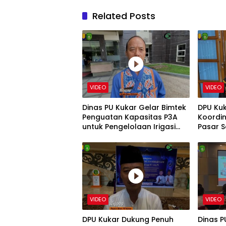
Related Posts
VIDEO
VIDEO
Dinas PU Kukar Gelar Bimtek
DPU Ku
Penguatan Kapasitas P3A
Koordin
untuk Pengelolaan Irigasi
Pasar S
Berkelanjutan
dan Se
VIDEO
VIDEO
DPU Kukar Dukung Penuh
Dinas P