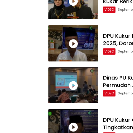
Kukar Beri
VIDEO
Septembe
DPU Kukar 
2025, Doro
VIDEO
Septembe
Dinas PU Ku
Permudah 
VIDEO
Septembe
DPU Kukar G
Tingkatka